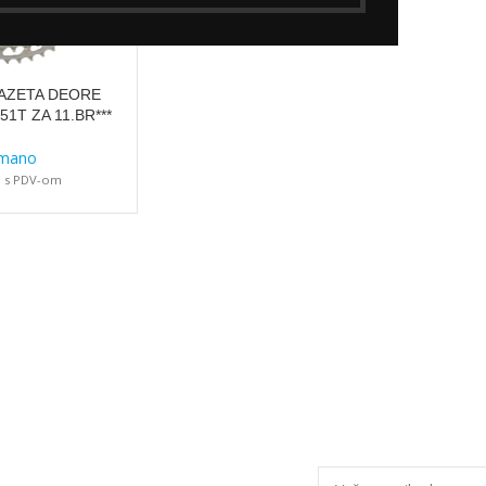
AZETA DEORE
51T ZA 11.BR***
imano
s PDV-om