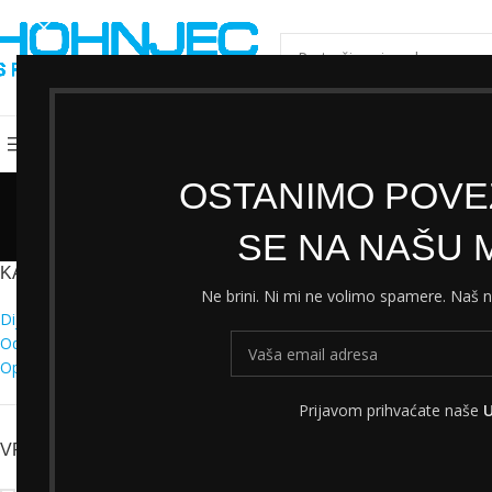
ODABERI KATEGORIJU
Kategorije
Shimano servisni centar
Cjeni
OSTANIMO POVEZ
SE NA NAŠU M
KATEGORIJE
Početna
Proizvod
Ne brini. Ni mi ne volimo spamere. Naš
Dijelovi
Odjeća
Oprema
Prijavom prihvaćate naše
U
VRSTA PROIZVODA