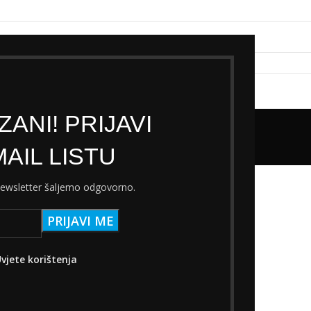
k servisa
Cjenik Ski servisa
Najam Ski opreme
Kontakt
ANI! PRIJAVI
11-51T
AIL LISTU
 Broj zuba
11-51T
 newsletter šaljemo odgovorno.
vjete korištenja