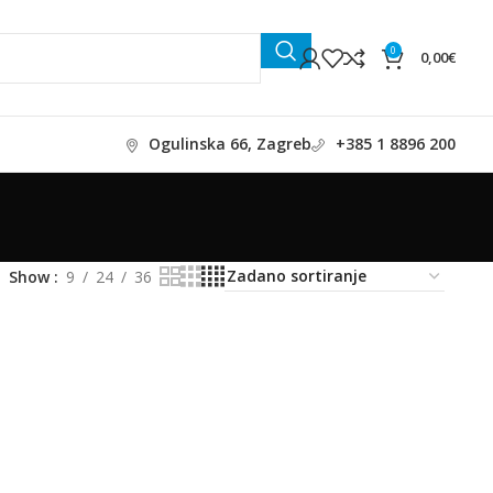
0
0,00
€
Ogulinska 66, Zagreb
+385 1 8896 200
Show
9
24
36