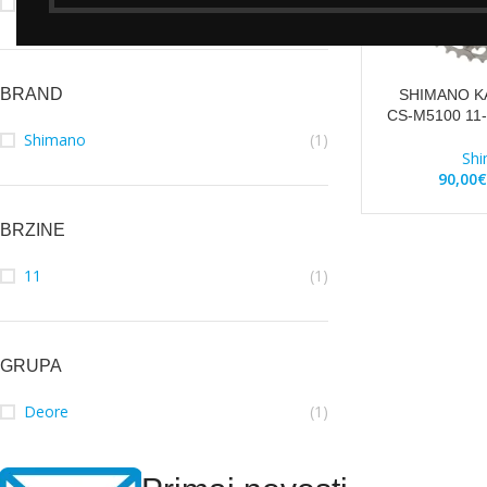
Kazeta
(1)
BRAND
SHIMANO K
CS-M5100 11-
Shimano
(1)
Sh
90,00
€
BRZINE
11
(1)
GRUPA
Deore
(1)