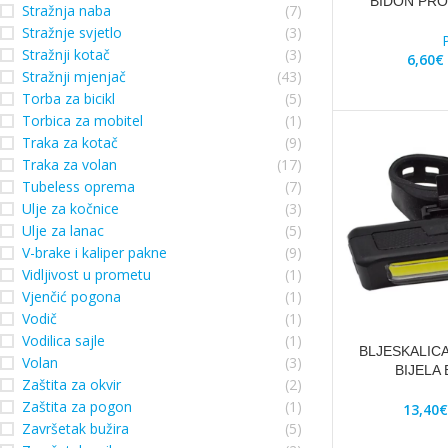
BIDON PRO
Stražnja naba
(7)
Stražnje svjetlo
(3)
Stražnji kotač
(3)
6,60
€
Stražnji mjenjač
(43)
Torba za bicikl
(5)
Torbica za mobitel
(1)
Traka za kotač
(9)
Traka za volan
(17)
Tubeless oprema
(7)
Ulje za kočnice
(3)
Ulje za lanac
(5)
V-brake i kaliper pakne
(9)
Vidljivost u prometu
(1)
Vjenčić pogona
(1)
Vodič
(1)
Vodilica sajle
(1)
BLJESKALIC
Volan
(3)
BIJELA
Zaštita za okvir
(2)
Zaštita za pogon
(1)
13,40
€
Završetak bužira
(5)