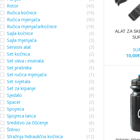
Rotor
(43)
Ručica kočnice
(19)
Ručica mjenjača
(30)
Ručica mjenjača/kočnice
(18)
ALAT ZA S
Sajla kočnice
(3)
SU
Sajla mjenjača
(3)
Servisni alat
(3)
SU
Set kočnica
(2)
10,00
€
Set oliva i inserata
(4)
Set prašnika
(5)
Set ručica mjenjača
(1)
Set svjetala
(3)
Set za krpanje
(4)
Sjedalo
(9)
Spacer
(2)
Spojnica
(2)
Spojnica lanca
(3)
Sredstvo za čišćenje
(6)
Štitnici
(2)
Stražnja hidraulična kočnica
(12)