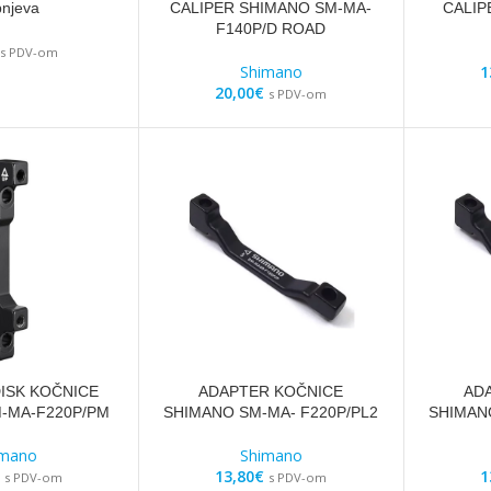
pnjeva
CALIPER SHIMANO SM-MA-
CALIP
F140P/D ROAD
s PDV-om
Shimano
1
20,00
€
s PDV-om
ISK KOČNICE
ADAPTER KOČNICE
AD
-MA-F220P/PM
SHIMANO SM-MA- F220P/PL2
SHIMAN
imano
Shimano
13,80
€
1
s PDV-om
s PDV-om