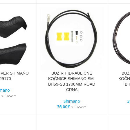
OVER SHIMANO
BUŽIR HIDRAULIČNE
BUŽ
R9170
KOČNICE SHIMANO SM-
KOČN
BH59-SB 1700MM ROAD
BH
imano
CRNA
s PDV-om
Shimano
3
36,00
€
s PDV-om