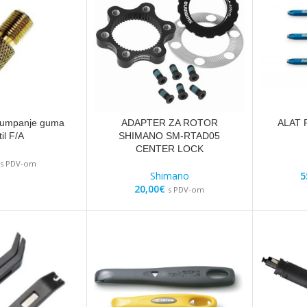
pumpanje guma
ADAPTER ZA ROTOR
ALAT 
il F/A
SHIMANO SM-RTAD05
CENTER LOCK
s PDV-om
Shimano
5
20,00
€
s PDV-om