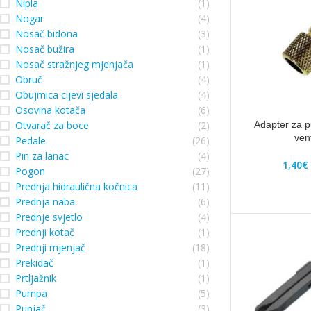
Nipla
(1)
Nogar
(4)
Nosač bidona
(3)
Nosač bužira
(1)
Nosač stražnjeg mjenjača
(1)
Obruč
(4)
Obujmica cijevi sjedala
(4)
Osovina kotača
(6)
Otvarač za boce
(2)
Adapter za 
vent
Pedale
(26)
Pin za lanac
(4)
1,40
€
Pogon
(27)
Prednja hidraulična kočnica
(11)
Prednja naba
(6)
Prednje svjetlo
(4)
Prednji kotač
(1)
Prednji mjenjač
(18)
Prekidač
(1)
Prtljažnik
(1)
Pumpa
(5)
Punjač
(3)