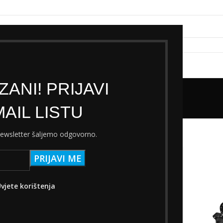
k servisa
Cjenik Ski servisa
Najam Ski opreme
Kontakt
ANI! PRIJAVI
Trgovina
AIL LISTU
a
 newsletter šaljemo odgovorno.
vjete korištenja