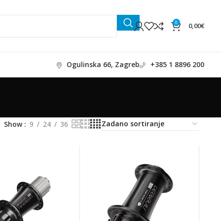
0
0,00
€
Ogulinska 66, Zagreb
+385 1 8896 200
Show
9
24
36