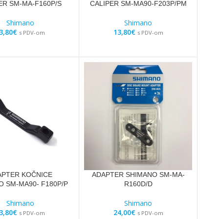
ER SM-MA-F160P/S
CALIPER SM-MA90-F203P/PM
Shimano
Shimano
3,80
€
13,80
€
s PDV-om
s PDV-om
APTER KOČNICE
ADAPTER SHIMANO SM-MA-
O SM-MA90- F180P/P
R160D/D
Shimano
Shimano
3,80
€
24,00
€
s PDV-om
s PDV-om