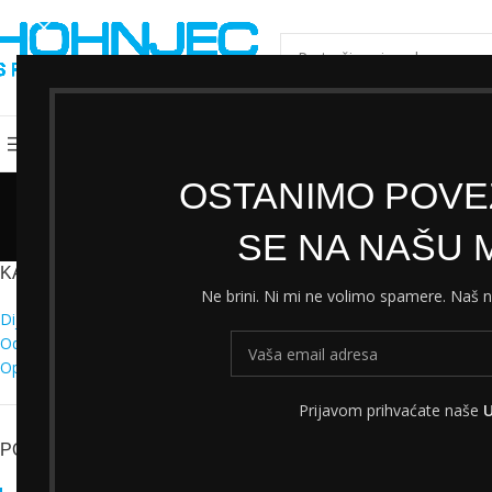
ODABERI KATEGORIJU
Kategorije
Shimano servisni centar
Cjeni
OSTANIMO POVEZ
SE NA NAŠU M
KATEGORIJE
Početna
Trgovin
Ne brini. Ni mi ne volimo spamere. Naš
Dijelovi
Odjeća
Oprema
Prijavom prihvaćate naše
U
PO CIJENI