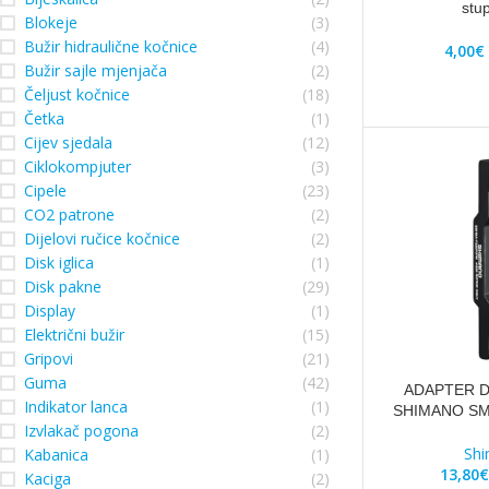
stu
Blokeje
(3)
Bužir hidraulične kočnice
(4)
4,00
€
Bužir sajle mjenjača
(2)
Čeljust kočnice
(18)
Četka
(1)
Cijev sjedala
(12)
Ciklokompjuter
(3)
Cipele
(23)
CO2 patrone
(2)
Dijelovi ručice kočnice
(2)
Disk iglica
(1)
Disk pakne
(29)
Display
(1)
Električni bužir
(15)
Gripovi
(21)
Guma
(42)
ADAPTER D
Indikator lanca
(1)
SHIMANO SM
Izvlakač pogona
(2)
Sh
Kabanica
(1)
13,80
€
Kaciga
(2)