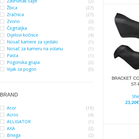
Završetak sajle
(2)
Žbica
(27)
Zračnica
(27)
Zvono
(2)
Čegrtaljka
(1)
Dijelovi kočnice
(4)
Nosač kamere za sjedalo
(1)
Nosač za kameru na volanu
(1)
Pasta
(1)
Pogonska grupa
(2)
Vijak za pogon
(5)
BRACKET C
ST-
BRAND
Sh
23,20
€
Acor
(19)
Acros
(4)
ALLIGATOR
(1)
AXA
(2)
Briviga
(2)