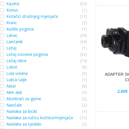
Kazeta
(53)
Konus
(1)
Kotačići stražnjeg mjenjača
(17)
Kranc
(3)
Kurble pogona
(1)
Lanac
(34)
Lančanik
(44)
Ležaj
(1)
Ležaj osovine pogona
(33)
Ležaj vilice
(14)
Lokot
(8)
Lula volana
(5)
ADAPTER SI
Lulica sajle
(1)
C
Mast
(8)
2,60
€
Mini alat
(3)
Montirači za gume
(2)
Naočale
(2)
Navlaka za bicikl
(1)
Navlaka za ručicu kočnice/mjenjača
(15)
Navlaka za sjedalo
(2)