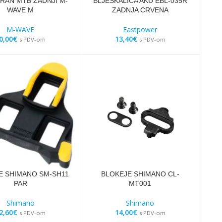
RAN MTB ZADNJI M-
BLJESKALICA AKU EBL-035R
WAVE M
ZADNJA CRVENA
M-WAVE
Eastpower
0,00
€
13,40
€
s PDV-om
s PDV-om
E SHIMANO SM-SH11
BLOKEJE SHIMANO CL-
PAR
MT001
Shimano
Shimano
2,60
€
14,00
€
s PDV-om
s PDV-om