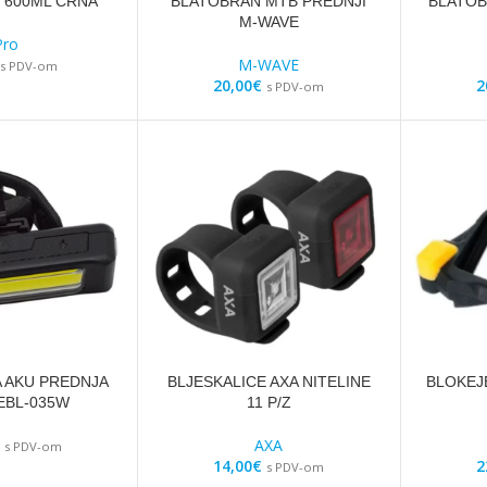
 600ML CRNA
BLATOBRAN MTB PREDNJI
BLATOB
M-WAVE
Pro
M-WAVE
s PDV-om
20,00
€
2
s PDV-om
A AKU PREDNJA
BLJESKALICE AXA NITELINE
BLOKEJ
 EBL-035W
11 P/Z
AXA
s PDV-om
14,00
€
2
s PDV-om