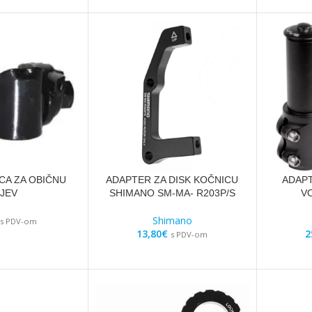
CA ZA OBIČNU
ADAPTER ZA DISK KOČNICU
ADAPT
IJEV
SHIMANO SM-MA- R203P/S
V
Shimano
s PDV-om
13,80
€
2
s PDV-om