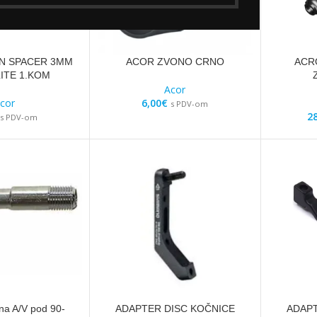
N SPACER 3MM
ACOR ZVONO CRNO
ACR
ITE 1.KOM
Acor
cor
6,00
€
s PDV-om
2
s PDV-om
na A/V pod 90-
ADAPTER DISC KOČNICE
ADAPT