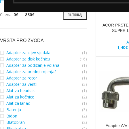
Cijena:
0€
—
830€
FILTRIRAJ
ACOR PRSTE
SUPER-L
VRSTA PROIZVODA
A
1,40
€
Adapter za cijev sjedala
(1)
Adapter za disk kočnicu
(16)
Adapter za podizanje volana
(1)
Adapter za prednji mjenjač
(1)
Adapter za rotor
(1)
Adapter za ventil
(3)
Alat za headset
(1)
Alat za kočnice
(2)
Alat za lanac
(1)
Baterija
(3)
Bidon
(2)
Blatobran
(2)
Adapter A/V 
Bljeskalica
(2)