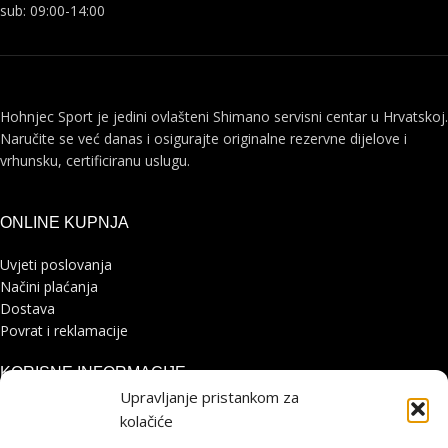
sub: 09:00-14:00
Hohnjec Sport je jedini ovlašteni Shimano servisni centar u Hrvatskoj.
Naručite se već danas i osigurajte originalne rezervne dijelove i
vrhunsku, certificiranu uslugu.
ONLINE KUPNJA
Uvjeti poslovanja
Načini plaćanja
Dostava
Povrat i reklamacije
KORISNE INFORMACIJE
Upravljanje pristankom za
Zaštita osobnih podataka
kolačiće
Politika kolačića