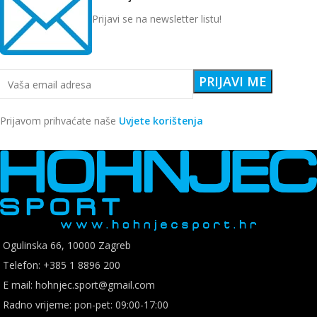
Prijavi se na newsletter listu!
Prijavom prihvaćate naše
Uvjete korištenja
Ogulinska 66, 10000 Zagreb
Telefon: +385 1 8896 200
E mail: hohnjec.sport@gmail.com
Radno vrijeme: pon-pet: 09:00-17:00