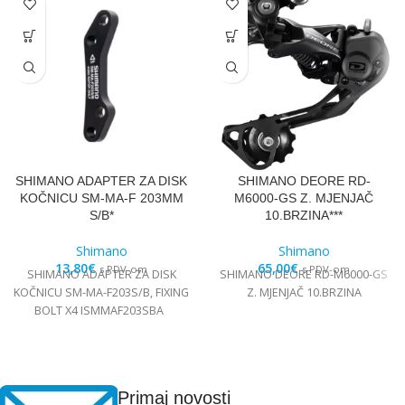
SHIMANO ADAPTER ZA DISK
SHIMANO DEORE RD-
KOČNICU SM-MA-F 203MM
M6000-GS Z. MJENJAČ
S/B*
10.BRZINA***
Shimano
Shimano
13,80
€
65,00
€
s PDV-om
s PDV-om
SHIMANO ADAPTER ZA DISK
SHIMANO DEORE RD-M6000-GS
KOČNICU SM-MA-F203S/B, FIXING
Z. MJENJAČ 10.BRZINA
BOLT X4 ISMMAF203SBA
Primaj novosti