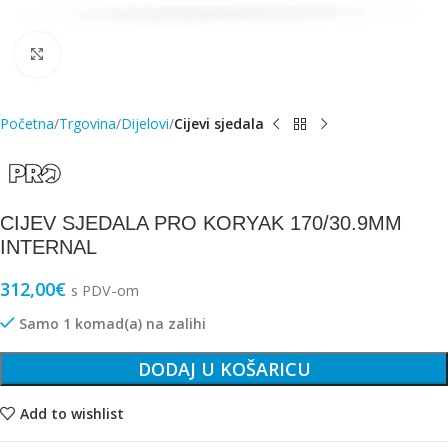
Click to enlarge
Početna
Trgovina
Dijelovi
Cijevi sjedala
CIJEV SJEDALA PRO KORYAK 170/30.9MM
INTERNAL
312,00
€
s PDV-om
Samo 1 komad(a) na zalihi
DODAJ U KOŠARICU
Add to wishlist