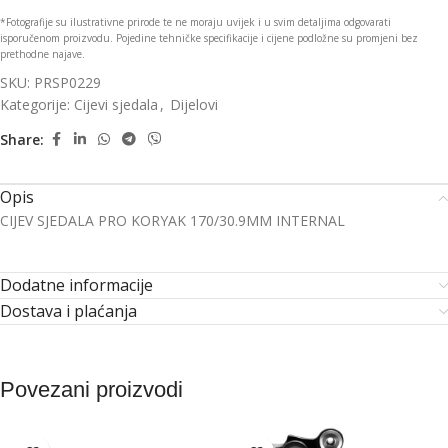
*Fotografije su ilustrativne prirode te ne moraju uvijek i u svim detaljima odgovarati
isporučenom proizvodu. Pojedine tehničke specifikacije i cijene podložne su promjeni bez
prethodne najave.
SKU:
PRSP0229
Kategorije:
Cijevi sjedala
,
Dijelovi
Share:
Opis
CIJEV SJEDALA PRO KORYAK 170/30.9MM INTERNAL
Dodatne informacije
Dostava i plaćanja
Povezani proizvodi