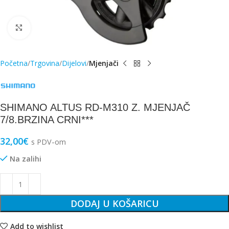
Click to enlarge
Početna
Trgovina
Dijelovi
Mjenjači
SHIMANO ALTUS RD-M310 Z. MJENJAČ
7/8.BRZINA CRNI***
32,00
€
s PDV-om
Na zalihi
DODAJ U KOŠARICU
Add to wishlist