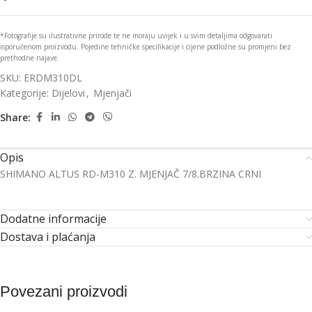
*Fotografije su ilustrativne prirode te ne moraju uvijek i u svim detaljima odgovarati
isporučenom proizvodu. Pojedine tehničke specifikacije i cijene podložne su promjeni bez
prethodne najave.
SKU:
ERDM310DL
Kategorije:
Dijelovi
,
Mjenjači
Share:
Opis
SHIMANO ALTUS RD-M310 Z. MJENJAČ 7/8.BRZINA CRNI
Dodatne informacije
Dostava i plaćanja
Povezani proizvodi