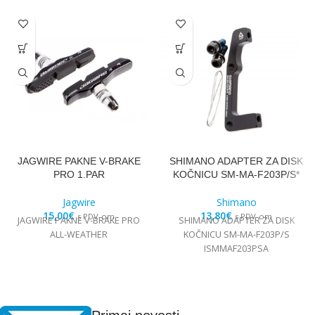
JAGWIRE PAKNE V-BRAKE
SHIMANO ADAPTER ZA DISK
PRO 1.PAR
KOČNICU SM-MA-F203P/S*
Jagwire
Shimano
15,00
€
13,80
€
s PDV-om
s PDV-om
JAGWIRE PAKNE V-BRAKE PRO
SHIMANO ADAPTER ZA DISK
ALL-WEATHER
KOČNICU SM-MA-F203P/S
ISMMAF203PSA