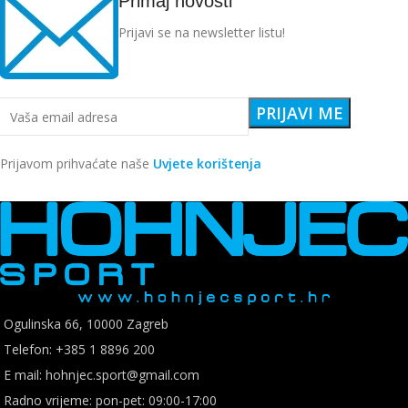
Primaj novosti
Prijavi se na newsletter listu!
Prijavom prihvaćate naše
Uvjete korištenja
Ogulinska 66, 10000 Zagreb
Telefon: +385 1 8896 200
E mail: hohnjec.sport@gmail.com
Radno vrijeme: pon-pet: 09:00-17:00