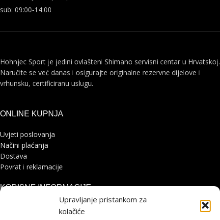
sub: 09:00-14:00
Hohnjec Sport je jedini ovlašteni Shimano servisni centar u Hrvatskoj.
Naručite se već danas i osigurajte originalne rezervne dijelove i
vrhunsku, certificiranu uslugu.
ONLINE KUPNJA
Uvjeti poslovanja
Načini plaćanja
Dostava
Povrat i reklamacije
KORISNE INFORMACIJE
Upravljanje pristankom za
Zaštita osobnih podataka
kolačiće
Politika kolačića