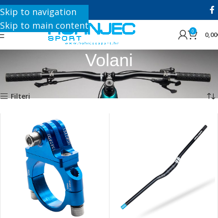
+385 1 8896 200
Skip to navigation
Skip to main content
0
0,00
Volani
Početna
Trgovina
Dijelovi
Volani
Prikazuje se svih 4 rezultata
Filteri