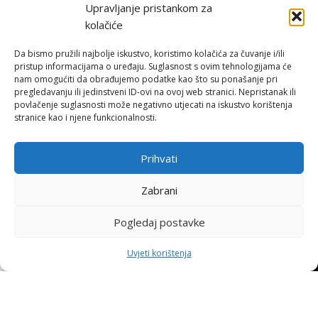
Upravljanje pristankom za
Hohnjec Sport je jedini ovlašteni Shimano servisni centar u Hrvatskoj.
kolačiće
Naručite se već danas i osigurajte originalne rezervne dijelove i
vrhunsku, certificiranu uslugu.
Da bismo pružili najbolje iskustvo, koristimo kolačića za čuvanje i/ili
pristup informacijama o uređaju. Suglasnost s ovim tehnologijama će
nam omogućiti da obrađujemo podatke kao što su ponašanje pri
ONLINE KUPNJA
pregledavanju ili jedinstveni ID-ovi na ovoj web stranici. Nepristanak ili
povlačenje suglasnosti može negativno utjecati na iskustvo korištenja
stranice kao i njene funkcionalnosti.
Uvjeti poslovanja
Načini plaćanja
Dostava
Prihvati
Povrat i reklamacije
Zabrani
KORISNE INFORMACIJE
Pogledaj postavke
Zaštita osobnih podataka
0
Politika kolačića
↩
Raskid ugovora
Uvjeti korištenja
Pohvale i prigovori
rgovina
Filters
Moj račun
Košarica
Naslovnica
Platforma za online rješavanje sporova
STRANICE