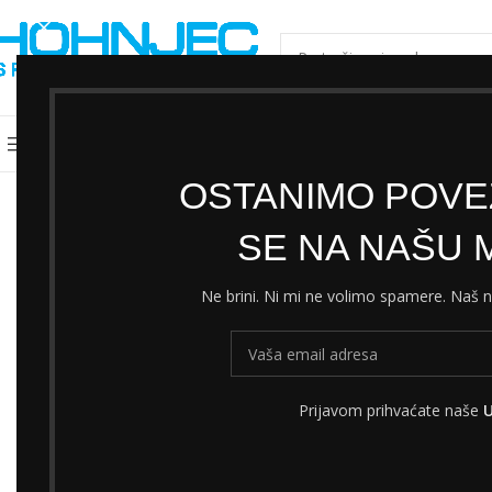
ODABERI KATEGORIJU
Kategorije
Shimano servisni centar
Cjeni
OSTANIMO POVEZ
SE NA NAŠU M
Ne brini. Ni mi ne volimo spamere. Naš
Prijavom prihvaćate naše
U