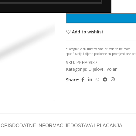
Add to wishlist
*Fotografije su ilustrativne prirode te ne moraju
specifikacije i cijene podložne su promjeni bez p
SKU:
PRHA0337
Kategorije:
Dijelovi
,
Volani
Share:
OPIS
DODATNE INFORMACIJE
DOSTAVA I PLAĆANJA