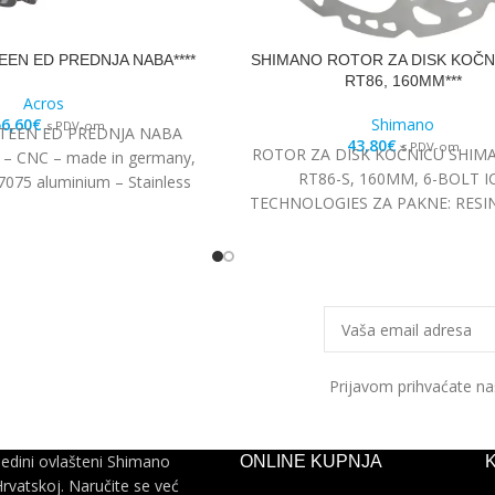
EN ED PREDNJA NABA****
SHIMANO ROTOR ZA DISK KOČN
RT86, 160MM***
Acros
6,60
€
Shimano
s PDV-om
TEEN ED PREDNJA NABA
43,80
€
s PDV-om
ROTOR ZA DISK KOČNICU SHIM
: – CNC – made in germany,
RT86-S, 160MM, 6-BOLT I
7075 aluminium – Stainless
TECHNOLOGIES ZA PAKNE: RESI
 Edelstahl angular
Prijavom prihvaćate n
jedini ovlašteni Shimano
ONLINE KUPNJA
Hrvatskoj. Naručite se već