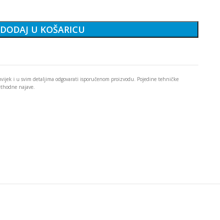
DODAJ U KOŠARICU
 uvijek i u svim detaljima odgovarati isporučenom proizvodu. Pojedine tehničke
rethodne najave.