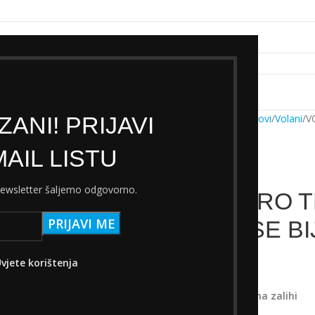
k servisa
Cjenik Ski servisa
Najam Ski opreme
Kontakt
ANI! PRIJAVI
Početna
Trgovina
Dijelovi
Volani
V
AIL LISTU
 newsletter šaljemo odgovorno.
VOLAN PRO T
20MM RISE BI
vjete korištenja
65,00
€
s PDV-om
Samo 2 komad(a) na zalihi