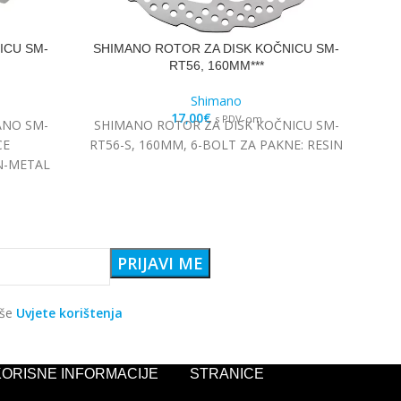
ICU SM-
SHIMANO ROTOR ZA DISK KOČNICU SM-
SH
RT56, 160MM***
Shimano
17,00
€
s PDV-om
ANO SM-
SHIMANO ROTOR ZA DISK KOČNICU SM-
SH
CE
RT56-S, 160MM, 6-BOLT ZA PAKNE: RESIN
N-METAL
aše
Uvjete korištenja
KORISNE INFORMACIJE
STRANICE