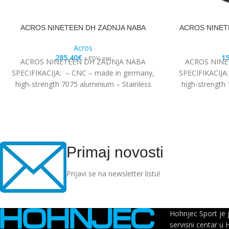
ACROS NINETEEN DH ZADNJA NABA
ACROS NINETE
Acros
285,40
€
15
s PDV-om
ACROS NINETEEN DH ZADNJA NABA
ACROS NINE
SPECIFIKACIJA: – CNC – made in germany,
SPECIFIKACIJA
high-strength 7075 aluminium – Stainless
high-strength 
steel Edelstahl angular
steel
Primaj novosti
Prijavi se na newsletter listu!
Hohnjec Sport je 
servisni centar u 