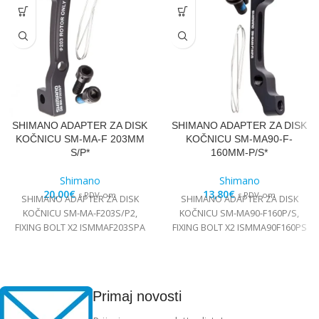
SHIMANO ADAPTER ZA DISK
SHIMANO ADAPTER ZA DISK
KOČNICU SM-MA-F 203MM
KOČNICU SM-MA90-F-
S/P*
160MM-P/S*
Shimano
Shimano
20,00
€
13,80
€
s PDV-om
s PDV-om
SHIMANO ADAPTER ZA DISK
SHIMANO ADAPTER ZA DISK
KOČNICU SM-MA-F203S/P2,
KOČNICU SM-MA90-F160P/S,
FIXING BOLT X2 ISMMAF203SPA
FIXING BOLT X2 ISMMA90F160PS
Primaj novosti