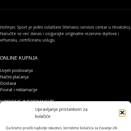
Hohnjec Sport je jedini ovlašteni Shimano servisni centar u Hrvatskoj.
Naručite se već danas i osigurajte originalne rezervne dijelove i
vrhunsku, certificiranu uslugu.
ONLINE KUPNJA
Uvjeti poslovanja
Načini plaćanja
Dostava
Povrat i reklamacije
KORISNE INFORMACIJE
Upravljanje pristankom za
Zaštita osobnih podataka
kolačiće
Politika kolačića
Pohvale i prigovori
Da bismo pružili najbolje iskustvo, koristimo kolačića za čuvanje i/ili