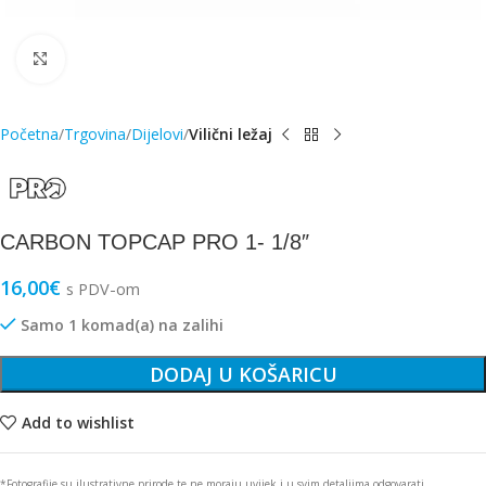
Click to enlarge
Početna
Trgovina
Dijelovi
Vilični ležaj
CARBON TOPCAP PRO 1- 1/8″
16,00
€
s PDV-om
Samo 1 komad(a) na zalihi
DODAJ U KOŠARICU
Add to wishlist
*Fotografije su ilustrativne prirode te ne moraju uvijek i u svim detaljima odgovarati