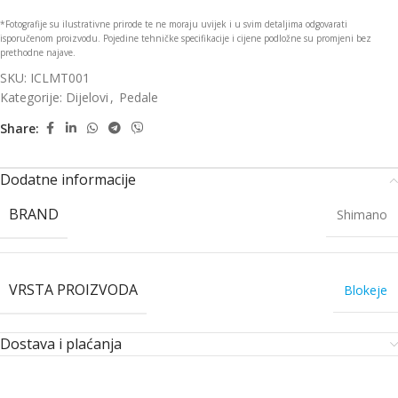
*Fotografije su ilustrativne prirode te ne moraju uvijek i u svim detaljima odgovarati
isporučenom proizvodu. Pojedine tehničke specifikacije i cijene podložne su promjeni bez
prethodne najave.
SKU:
ICLMT001
Kategorije:
Dijelovi
,
Pedale
Share:
Dodatne informacije
BRAND
Shimano
VRSTA PROIZVODA
Blokeje
Dostava i plaćanja