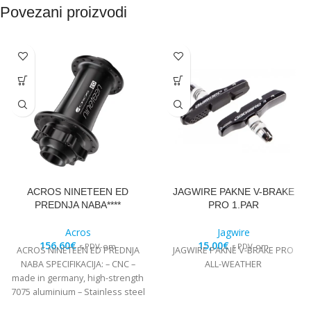
Povezani proizvodi
ACROS NINETEEN ED
JAGWIRE PAKNE V-BRAKE
PREDNJA NABA****
PRO 1.PAR
Acros
Jagwire
156,60
€
15,00
€
s PDV-om
s PDV-om
ACROS NINETEEN ED PREDNJA
JAGWIRE PAKNE V-BRAKE PRO
NABA SPECIFIKACIJA: – CNC –
ALL-WEATHER
made in germany, high-strength
7075 aluminium – Stainless steel
Edelstahl angular