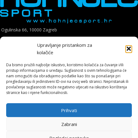
Ogulinska 66, 10000 Zagreb
Telefon: +385 1 8896 200
Upravljanje pristankom za
E mail: hohnjec.sport@gmail.com
kolačiće
Radno vrijeme: pon-pet: 09:00-17:00
sub: 09:00-14:00
Da bismo pružili najbolje iskustvo, koristimo kolačića za čuvanje i/ili
pristup informacijama o uređaju. Suglasnost s ovim tehnologijama će
nam omogućiti da obrađujemo podatke kao što su ponašanje pri
pregledavanju ili jedinstveni ID-ovi na ovoj web stranici. Nepristanak ili
povlačenje suglasnosti može negativno utjecati na iskustvo korištenja
stranice kao i njene funkcionalnosti.
Hohnjec Sport je jedini ovlašteni Shimano servisni centar u Hrvatskoj.
Naručite se već danas i osigurajte originalne rezervne dijelove i
Prihvati
vrhunsku, certificiranu uslugu.
Zabrani
ONLINE KUPNJA
Pogledaj postavke