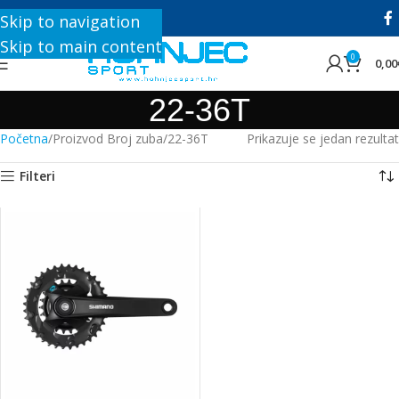
+385 1 8896 200
Skip to navigation
Skip to main content
0
0,00
22-36T
Početna
Proizvod Broj zuba
22-36T
Prikazuje se jedan rezultat
Filteri