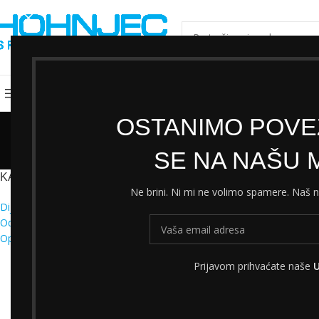
ODABERI KATEGORIJU
Kategorije
Shimano servisni centar
Cjeni
OSTANIMO POVEZ
SE NA NAŠU M
Početna
Proizvod
KATEGORIJE
Ne brini. Ni mi ne volimo spamere. Naš
Dijelovi
Nisu pronađeni pr
Odjeća
Oprema
Prijavom prihvaćate naše
U