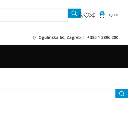
0
0,00
€
Ogulinska 66, Zagreb
+385 1 8896 200