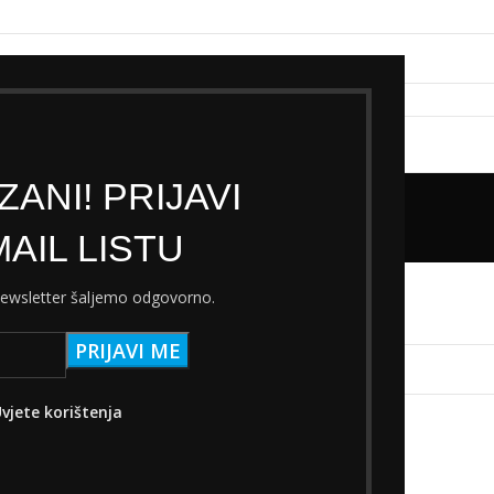
k servisa
Cjenik Ski servisa
Najam Ski opreme
Kontakt
ANI! PRIJAVI
1.40
AIL LISTU
 Širina
1.40
 newsletter šaljemo odgovorno.
oizvodi koji odgovaraju vašem odabiru.
vjete korištenja