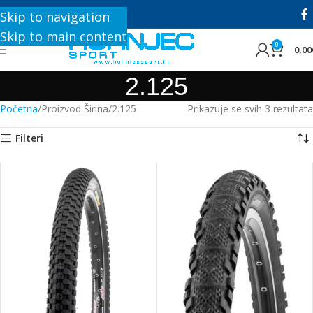
+385 1 8896 200
Skip to navigation
Skip to main content
0
0,00
2.125
Početna
Proizvod Širina
2.125
Prikazuje se svih 3 rezultata
Filteri