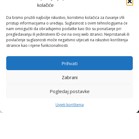
Hohnjec Sport je jedini ovlašteni Shimano servisni centar u Hrvatskoj.
kolačiće
Naručite se već danas i osigurajte originalne rezervne dijelove i
Da bismo pružili najbolje iskustvo, koristimo kolačića za čuvanje i/ili
vrhunsku, certificiranu uslugu.
pristup informacijama o uređaju. Suglasnost s ovim tehnologijama će
nam omogućiti da obrađujemo podatke kao što su ponašanje pri
pregledavanju ili jedinstveni ID-ovi na ovoj web stranici. Nepristanak ili
ONLINE KUPNJA
povlačenje suglasnosti može negativno utjecati na iskustvo korištenja
stranice kao i njene funkcionalnosti.
Uvjeti poslovanja
Načini plaćanja
Prihvati
Dostava
Povrat i reklamacije
Zabrani
KORISNE INFORMACIJE
Pogledaj postavke
Zaštita osobnih podataka
0
↩
Raskid ugovora
Politika kolačića
Uvjeti korištenja
rgovina
Filters
Moj račun
Košarica
Naslovnica
Pohvale i prigovori
Platforma za online rješavanje sporova
STRANICE