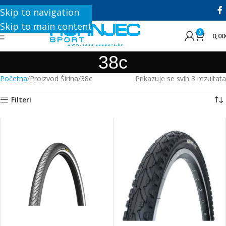
+385 1 8896 200
Skip to navigation
Skip to main content
0
0,00
38c
Početna
Proizvod Širina
38c
Prikazuje se svih 3 rezultata
Filteri