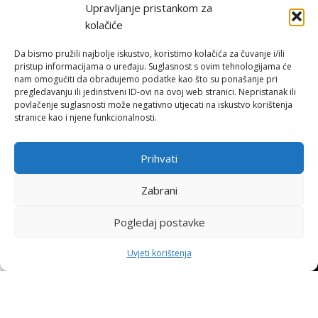
Upravljanje pristankom za
Hohnjec Sport je jedini ovlašteni Shimano servisni centar u Hrvatskoj.
kolačiće
Naručite se već danas i osigurajte originalne rezervne dijelove i
vrhunsku, certificiranu uslugu.
Da bismo pružili najbolje iskustvo, koristimo kolačića za čuvanje i/ili
pristup informacijama o uređaju. Suglasnost s ovim tehnologijama će
nam omogućiti da obrađujemo podatke kao što su ponašanje pri
ONLINE KUPNJA
pregledavanju ili jedinstveni ID-ovi na ovoj web stranici. Nepristanak ili
povlačenje suglasnosti može negativno utjecati na iskustvo korištenja
stranice kao i njene funkcionalnosti.
Uvjeti poslovanja
Načini plaćanja
Dostava
Prihvati
Povrat i reklamacije
Zabrani
KORISNE INFORMACIJE
Pogledaj postavke
Zaštita osobnih podataka
0
Politika kolačića
↩
Raskid ugovora
Uvjeti korištenja
Pohvale i prigovori
rgovina
Filters
Moj račun
Košarica
Naslovnica
Platforma za online rješavanje sporova
STRANICE