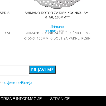
SPD SL
SHIMANO ROTOR ZA DISK KOČNICU SM-
S
RT56, 160MM***
Shimano
17,00
€
s PDV-om
SPD SL
SHIMANO ROTOR ZA DISK KOČNICU SM-
S
RT56-S, 160MM, 6-BOLT ZA PAKNE: RESIN
aše
Uvjete korištenja
KORISNE INFORMACIJE
STRANICE