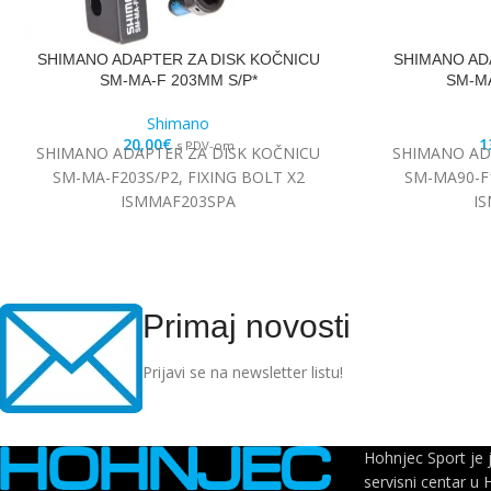
SHIMANO ADAPTER ZA DISK KOČNICU
SHIMANO AD
SM-MA-F 203MM S/P*
SM-MA
Shimano
20,00
€
1
s PDV-om
SHIMANO ADAPTER ZA DISK KOČNICU
SHIMANO AD
SM-MA-F203S/P2, FIXING BOLT X2
SM-MA90-F1
ISMMAF203SPA
I
Primaj novosti
Prijavi se na newsletter listu!
Hohnjec Sport je 
servisni centar u 