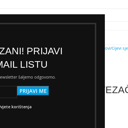
k servisa
Cjenik Ski servisa
Najam Ski opreme
Kontakt
ANI! PRIJAVI
Početna
Trgovina
Dijelovi
Cijevi sj
AIL LISTU
 newsletter šaljemo odgovorno.
ACOR STEZAČ
4,65
€
s PDV-om
vjete korištenja
Nema na zalihi
Add to wishlist