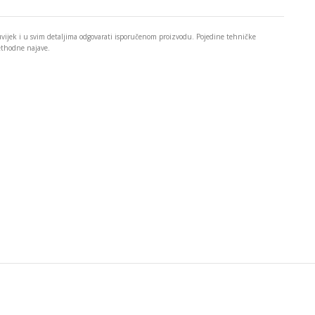
 uvijek i u svim detaljima odgovarati isporučenom proizvodu. Pojedine tehničke
rethodne najave.