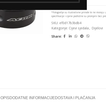
*Fotografije su ilustrativne prirode te ne moraju
specifikacije i cijene podložne su promjeni bez p
SKU:
ef0d17b3bdb4
Kategorije:
Cijevi sjedala
,
Dijelovi
Share:
OPIS
DODATNE INFORMACIJE
DOSTAVA I PLAĆANJA