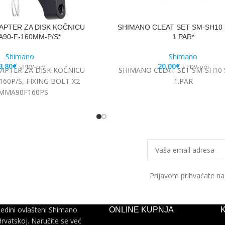
APTER ZA DISK KOČNICU
SHIMANO CLEAT SET SM-SH10 
90-F-160MM-P/S*
1.PAR*
Shimano
Shimano
3,80
€
20,00
€
s PDV-om
s PDV-om
APTER ZA DISK KOČNICU
SHIMANO CLEAT SET SM-SH10 
60P/S, FIXING BOLT X2
1.PAR
SMMA90F160PS
Prijavom prihvaćate n
jedini ovlašteni Shimano
ONLINE KUPNJA
Hrvatskoj. Naručite se već