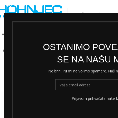
ODABERI KATEGORIJU
Kategorije
Shimano servisni centar
Cjeni
OSTANIMO POVEZ
SOLD
OUT
SE NA NAŠU M
Ne brini. Ni mi ne volimo spamere. Naš
Prijavom prihvaćate naše
U