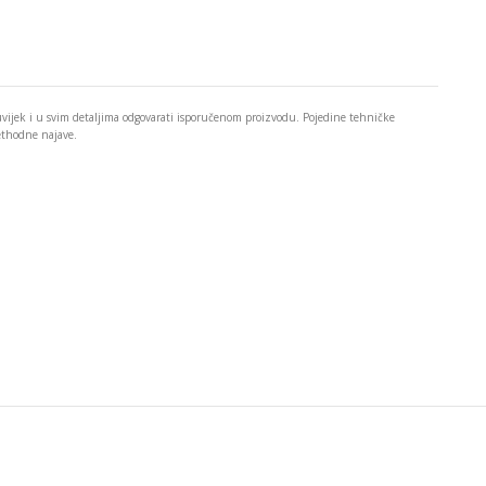
 uvijek i u svim detaljima odgovarati isporučenom proizvodu. Pojedine tehničke
rethodne najave.