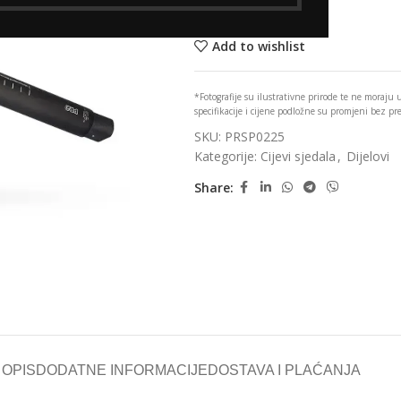
Nema na zalihi
Add to wishlist
*Fotografije su ilustrativne prirode te ne moraju
specifikacije i cijene podložne su promjeni bez p
SKU:
PRSP0225
Kategorije:
Cijevi sjedala
,
Dijelovi
Share:
OPIS
DODATNE INFORMACIJE
DOSTAVA I PLAĆANJA