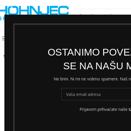
ODABERI KATEGORIJU
Kategorije
Shimano servisni centar
Cjeni
OSTANIMO POVEZ
SOLD
OUT
SE NA NAŠU M
Ne brini. Ni mi ne volimo spamere. Naš
Prijavom prihvaćate naše
U