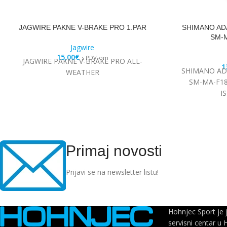
JAGWIRE PAKNE V-BRAKE PRO 1.PAR
SHIMANO AD
SM-M
Jagwire
15,00
€
s PDV-om
JAGWIRE PAKNE V-BRAKE PRO ALL-
1
SHIMANO AD
WEATHER
SM-MA-F18
I
Primaj novosti
Prijavi se na newsletter listu!
Hohnjec Sport je 
servisni centar u 