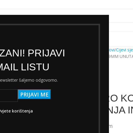
k servisa
Cjenik Ski servisa
Najam Ski opreme
Kontakt
Početna
Trgovina
Dijelovi
Cijevi sj
ANI! PRIJAVI
CIJEV PRO KORYAK 30.9MM UNUT
AIL LISTU
 newsletter šaljemo odgovorno.
CIJEV PRO K
UNUTARNJA I
vjete korištenja
292,00
€
s PDV-om