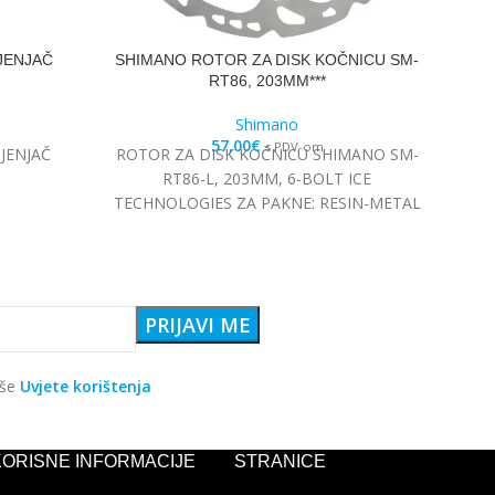
JENJAČ
SHIMANO ROTOR ZA DISK KOČNICU SM-
S
RT86, 203MM***
Shimano
57,00
€
s PDV-om
JENJAČ
ROTOR ZA DISK KOČNICU SHIMANO SM-
S
RT86-L, 203MM, 6-BOLT ICE
TECHNOLOGIES ZA PAKNE: RESIN-METAL
aše
Uvjete korištenja
KORISNE INFORMACIJE
STRANICE