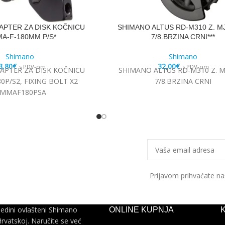
APTER ZA DISK KOČNICU
SHIMANO ALTUS RD-M310 Z. M
A-F-180MM P/S*
7/8.BRZINA CRNI***
Shimano
Shimano
3,80
€
32,00
€
s PDV-om
s PDV-om
APTER ZA DISK KOČNICU
SHIMANO ALTUS RD-M310 Z. M
0P/S2, FIXING BOLT X2
7/8.BRZINA CRNI
SMMAF180PSA
Prijavom prihvaćate n
jedini ovlašteni Shimano
ONLINE KUPNJA
Hrvatskoj. Naručite se već