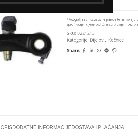
Add to wishlist
*Fotografije su ilustrativne prirode te ne moraju
specifikacije i cijene podložne su promjeni bez p
SKU:
0221213
Kategorije:
Dijelovi
,
Kočnice
Share:
OPIS
DODATNE INFORMACIJE
DOSTAVA I PLAĆANJA