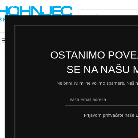
ODABERI KATEGORIJU
Kategorije
Shimano servisni centar
Cjeni
OSTANIMO POVEZ
SE NA NAŠU M
Ne brini. Ni mi ne volimo spamere. Naš
Prijavom prihvaćate naše
U