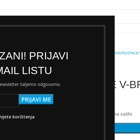
k servisa
Cjenik Ski servisa
Najam Ski opreme
Kontakt
ANI! PRIJAVI
Početna
Trgovina
Dijelovi
Kočnice
AIL LISTU
KOČNICE V-
 newsletter šaljemo odgovorno.
18,00
€
s PDV-om
Samo 1 komad(a) na zalihi
vjete korištenja