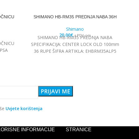
OČNICU
SHIMANO HB-RM35 PREDNJA NABA 36H
SH
Shimano
20,00
€
s PDV-om
SHIMANO HB-RM35 PREDNJA NABA
OČNICU
SH
SPECIFIKACIJA: CENTER LOCK OLD 100mm
PSA
RT5
36 RUPE ŠIFRA ARTIKLA: EHBRM35ALP5
aše
Uvjete korištenja
KORISNE INFORMACIJE
STRANICE