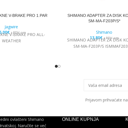
KNE V-BRAKE PRO 1.PAR
SHIMANO ADAPTER ZA DISK K
SM-MA-F203P/S*
Jagwire
5,00
€
Shimano
s PDV-om
AKNE V-BRAKE PRO ALL-
13,80
€
s PDV-om
SHIMANO ADAPTER ZA DISK K
WEATHER
SM-MA-F203P/S ISMMAF203
Prijavom prihvaćate n
jedini ovlašteni Shimano
ONLINE KUPNJA
Hrvatskoj. Naručite se već