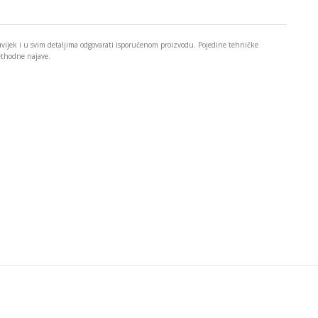
 uvijek i u svim detaljima odgovarati isporučenom proizvodu. Pojedine tehničke
rethodne najave.