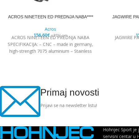
ACROS NINETEEN ED PREDNJA NABA****
JAGWIRE PA
Acros
156,60
€
1
s PDV-om
ACROS NINETEEN ED PREDNJA NABA
JAGWIRE P
SPECIFIKACIJA: – CNC – made in germany,
high-strength 7075 aluminium – Stainless
steel Edelstahl angular
Primaj novosti
Prijavi se na newsletter listu!
Hohnjec Sport je 
servisni centar u 