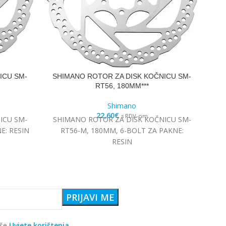
ICU SM-
SHIMANO ROTOR ZA DISK KOČNICU SM-
S
RT56, 180MM***
Shimano
22,60
€
s PDV-om
ICU SM-
SHIMANO ROTOR ZA DISK KOČNICU SM-
S
E: RESIN
RT56-M, 180MM, 6-BOLT ZA PAKNE:
RESIN
aše
Uvjete korištenja