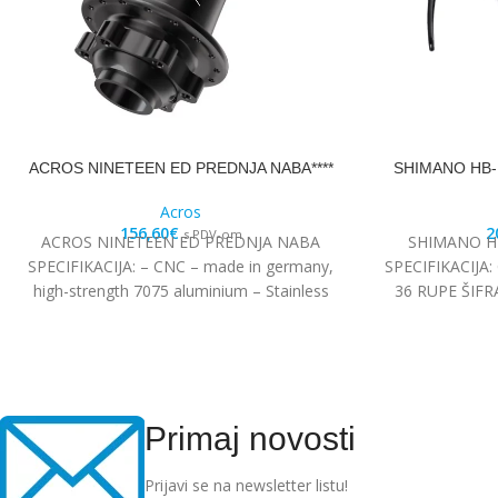
ACROS NINETEEN ED PREDNJA NABA****
SHIMANO HB-
Acros
156,60
€
2
s PDV-om
ACROS NINETEEN ED PREDNJA NABA
SHIMANO H
SPECIFIKACIJA: – CNC – made in germany,
SPECIFIKACIJ
high-strength 7075 aluminium – Stainless
36 RUPE ŠIF
steel Edelstahl angular
Primaj novosti
Prijavi se na newsletter listu!