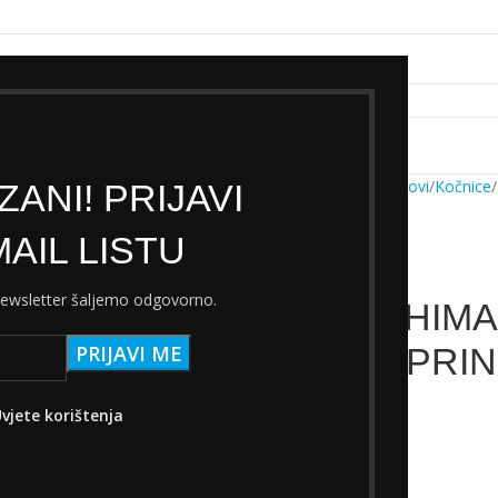
k servisa
Cjenik Ski servisa
Najam Ski opreme
Kontakt
Početna
Trgovina
Dijelovi
Kočnice
ANI! PRIJAVI
AIL LISTU
 newsletter šaljemo odgovorno.
PAKNE SHIMA
A01S & SPRIN
16,00
€
vjete korištenja
s PDV-om
Nema na zalihi