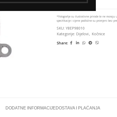
Add to wishlist
*Fotografije su ilustrativne prirode te ne moraju
specifikacije i cijene podložne su promjeni bez p
SKU:
Y8EP98010
Kategorije:
Dijelovi
,
Kočnice
Share:
DODATNE INFORMACIJE
DOSTAVA I PLAĆANJA