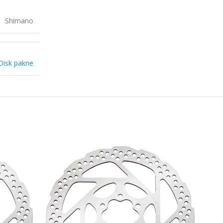
Shimano
Disk pakne