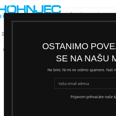
ODABERI KATEGORIJU
Kategorije
Shimano servisni centar
Cjeni
OSTANIMO POVEZ
SOLD
OUT
SE NA NAŠU M
Ne brini. Ni mi ne volimo spamere. Naš
Prijavom prihvaćate naše
U