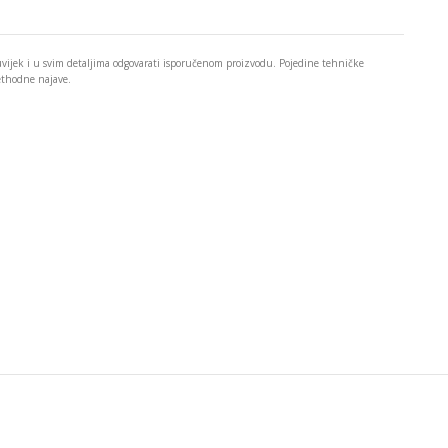
 uvijek i u svim detaljima odgovarati isporučenom proizvodu. Pojedine tehničke
rethodne najave.