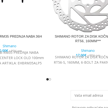
RM35 PREDNJA NABA 36H
SHIMANO ROTOR ZA DISK KOČN
RT56, 160MM***
Shimano
0,00
€
Shimano
s PDV-om
B-RM35 PREDNJA NABA
17,00
€
s PDV-om
SHIMANO ROTOR ZA DISK KOČN
A: CENTER LOCK OLD 100mm
RT56-S, 160MM, 6-BOLT ZA PAKN
RA ARTIKLA: EHBRM35ALP5
Prijavom prihvaćate n