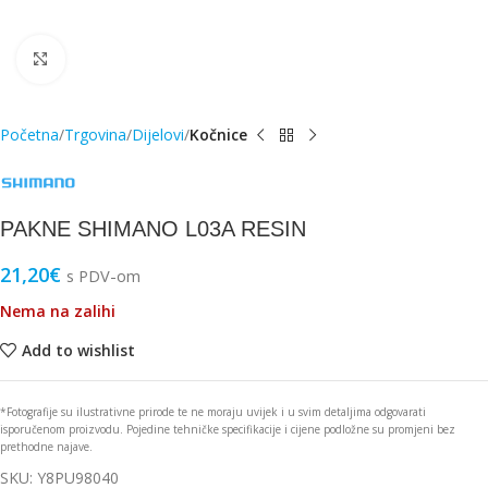
Click to enlarge
Početna
Trgovina
Dijelovi
Kočnice
PAKNE SHIMANO L03A RESIN
21,20
€
s PDV-om
Nema na zalihi
Add to wishlist
*Fotografije su ilustrativne prirode te ne moraju uvijek i u svim detaljima odgovarati
isporučenom proizvodu. Pojedine tehničke specifikacije i cijene podložne su promjeni bez
prethodne najave.
SKU:
Y8PU98040