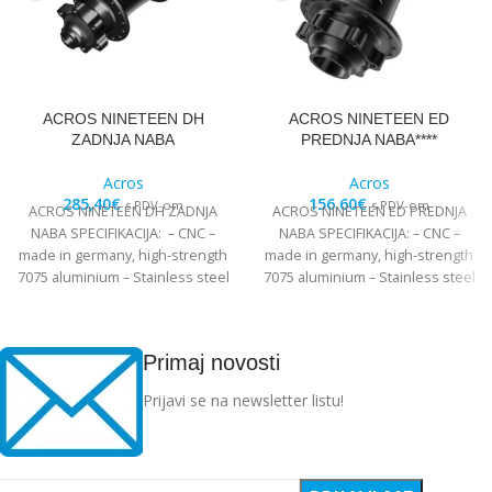
ACROS NINETEEN DH
ACROS NINETEEN ED
ZADNJA NABA
PREDNJA NABA****
Acros
Acros
285,40
€
156,60
€
s PDV-om
s PDV-om
ACROS NINETEEN DH ZADNJA
ACROS NINETEEN ED PREDNJA
NABA SPECIFIKACIJA: – CNC –
NABA SPECIFIKACIJA: – CNC –
made in germany, high-strength
made in germany, high-strength
7075 aluminium – Stainless steel
7075 aluminium – Stainless steel
Edelstahl angular
Edelstahl angular
Primaj novosti
Prijavi se na newsletter listu!