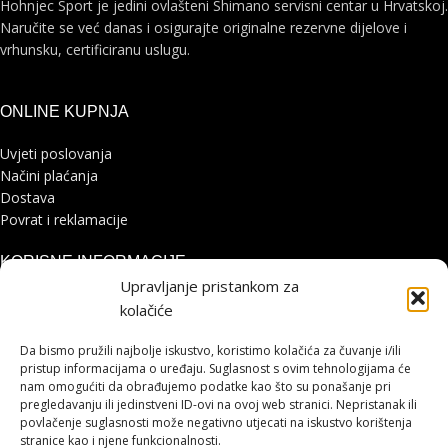
Hohnjec Sport je jedini ovlašteni Shimano servisni centar u Hrvatskoj.
Naručite se već danas i osigurajte originalne rezervne dijelove i
vrhunsku, certificiranu uslugu.
ONLINE KUPNJA
Uvjeti poslovanja
Načini plaćanja
Dostava
Povrat i reklamacije
KORISNE INFORMACIJE
Upravljanje pristankom za
Zaštita osobnih podataka
kolačiće
Politika kolačića
Pohvale i prigovori
Da bismo pružili najbolje iskustvo, koristimo kolačića za čuvanje i/ili
pristup informacijama o uređaju. Suglasnost s ovim tehnologijama će
Platforma za online rješavanje sporova
nam omogućiti da obrađujemo podatke kao što su ponašanje pri
pregledavanju ili jedinstveni ID-ovi na ovoj web stranici. Nepristanak ili
STRANICE
povlačenje suglasnosti može negativno utjecati na iskustvo korištenja
stranice kao i njene funkcionalnosti.