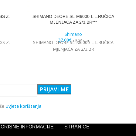
S Z.
SHIMANO DEORE SL-M6000-L L.RUČICA
SH
MJENJAČA ZA 2/3.BR***
Shimano
37,00
€
s PDV-om
S Z.
SHIMANO DEORE SL-M6000-L L.RUČICA
SH
MJENJAČA ZA 2/3.BR
RT5
aše
Uvjete korištenja
KORISNE INFORMACIJE
STRANICE