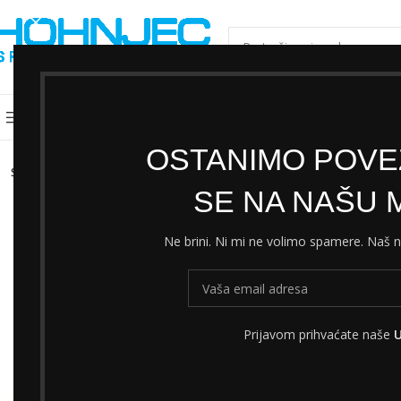
ODABERI KATEGORIJU
Kategorije
Shimano servisni centar
Cjeni
OSTANIMO POVEZ
SOLD
OUT
SE NA NAŠU M
Ne brini. Ni mi ne volimo spamere. Naš
Prijavom prihvaćate naše
U