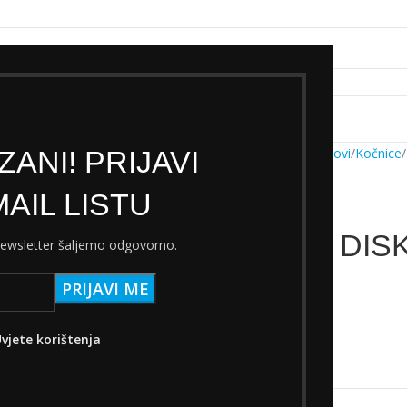
k servisa
Cjenik Ski servisa
Najam Ski opreme
Kontakt
ANI! PRIJAVI
Početna
Trgovina
Dijelovi
Kočnice
AIL LISTU
PROMAX DISK
 newsletter šaljemo odgovorno.
13,14
€
s PDV-om
Nema na zalihi
vjete korištenja
Add to wishlist