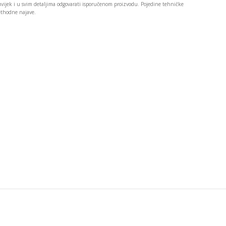
 uvijek i u svim detaljima odgovarati isporučenom proizvodu. Pojedine tehničke
rethodne najave.