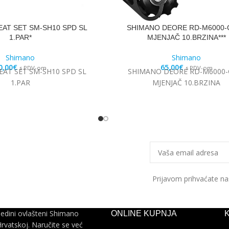
AT SET SM-SH10 SPD SL
SHIMANO DEORE RD-M6000-G
1.PAR*
MJENJAČ 10.BRZINA***
Shimano
Shimano
0,00
€
65,00
€
s PDV-om
s PDV-om
AT SET SM-SH10 SPD SL
SHIMANO DEORE RD-M6000-G
1.PAR
MJENJAČ 10.BRZINA
Prijavom prihvaćate n
jedini ovlašteni Shimano
ONLINE KUPNJA
Hrvatskoj. Naručite se već