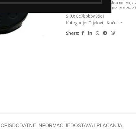
*Fotografije su ilustrativne prirode te ne moraju
specifikacije i cijene podložne su promjeni bez p
SKU:
8c7bbbba95c1
Kategorije:
Dijelovi
,
Kočnice
Share:
OPIS
DODATNE INFORMACIJE
DOSTAVA I PLAĆANJA