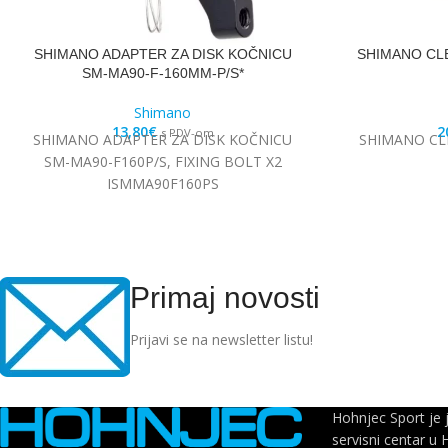
SHIMANO ADAPTER ZA DISK KOČNICU
SHIMANO CLE
SM-MA90-F-160MM-P/S*
Shimano
13,80
€
2
s PDV-om
SHIMANO ADAPTER ZA DISK KOČNICU
SHIMANO CLE
SM-MA90-F160P/S, FIXING BOLT X2
ISMMA90F160PS
Primaj novosti
Prijavi se na newsletter listu!
Hohnjec Sport je 
servisni centar u 