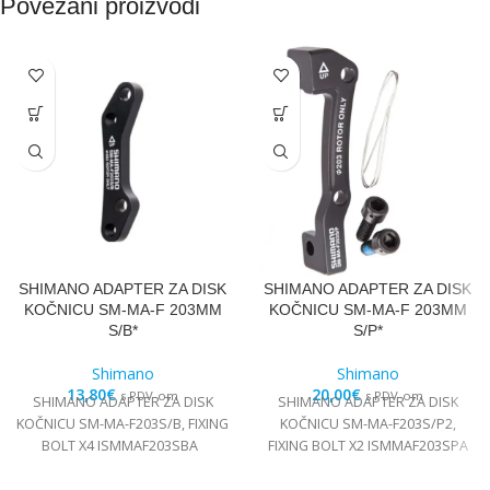
Povezani proizvodi
SHIMANO ADAPTER ZA DISK
SHIMANO ADAPTER ZA DISK
KOČNICU SM-MA-F 203MM
KOČNICU SM-MA-F 203MM
S/B*
S/P*
Shimano
Shimano
13,80
€
20,00
€
s PDV-om
s PDV-om
SHIMANO ADAPTER ZA DISK
SHIMANO ADAPTER ZA DISK
KOČNICU SM-MA-F203S/B, FIXING
KOČNICU SM-MA-F203S/P2,
BOLT X4 ISMMAF203SBA
FIXING BOLT X2 ISMMAF203SPA