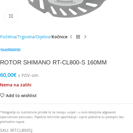
Click to enlarge
Početna
Trgovina
Dijelovi
Kočnice
ROTOR SHIMANO RT-CL800-S 160MM
60,00
€
s PDV-om
Nema na zalihi
Add to wishlist
*Fotografije su ilustrativne prirode te ne moraju uvijek i u svim detaljima odgovarati
isporučenom proizvodu. Pojedine tehničke specifikacije i cijene podložne su promjeni bez
prethodne najave.
SKU:
IRTCL800SJ