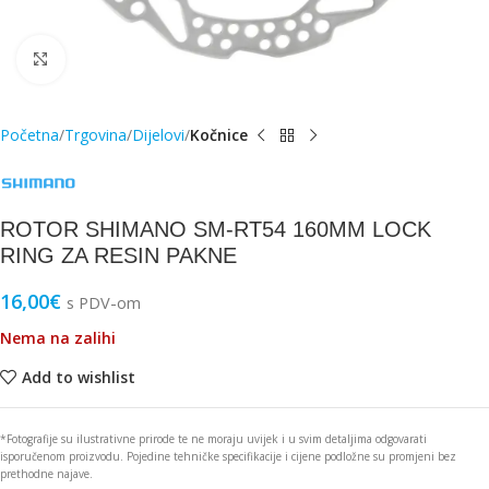
Click to enlarge
Početna
Trgovina
Dijelovi
Kočnice
ROTOR SHIMANO SM-RT54 160MM LOCK
RING ZA RESIN PAKNE
16,00
€
s PDV-om
Nema na zalihi
Add to wishlist
*Fotografije su ilustrativne prirode te ne moraju uvijek i u svim detaljima odgovarati
isporučenom proizvodu. Pojedine tehničke specifikacije i cijene podložne su promjeni bez
prethodne najave.