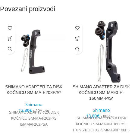
Povezani proizvodi
SHIMANO ADAPTER ZA DISK
SHIMANO ADAPTER ZA DISK
KOČNICU SM-MA-F203P/S*
KOČNICU SM-MA90-F-
160MM-P/S*
Shimano
13,80
€
Shimano
s PDV-om
SHIMANO ADAPTER ZA DISK
13,80
€
s PDV-om
SHIMANO ADAPTER ZA DISK
KOČNICU SM-MA-F203P/S
KOČNICU SM-MA90-F160P/S,
ISMMAF203PSA
FIXING BOLT X2 ISMMA90F160PS