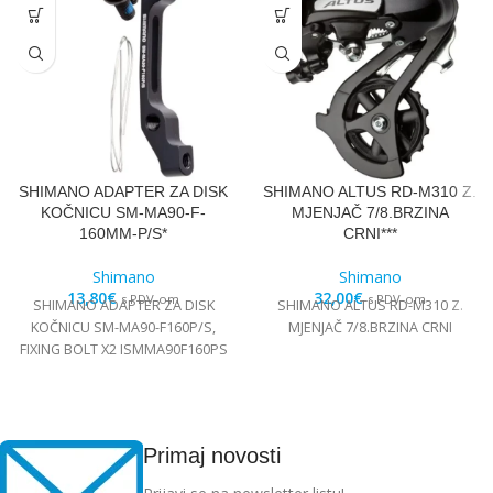
SHIMANO ADAPTER ZA DISK
SHIMANO ALTUS RD-M310 Z.
KOČNICU SM-MA90-F-
MJENJAČ 7/8.BRZINA
160MM-P/S*
CRNI***
Shimano
Shimano
13,80
€
32,00
€
s PDV-om
s PDV-om
SHIMANO ADAPTER ZA DISK
SHIMANO ALTUS RD-M310 Z.
KOČNICU SM-MA90-F160P/S,
MJENJAČ 7/8.BRZINA CRNI
FIXING BOLT X2 ISMMA90F160PS
Primaj novosti