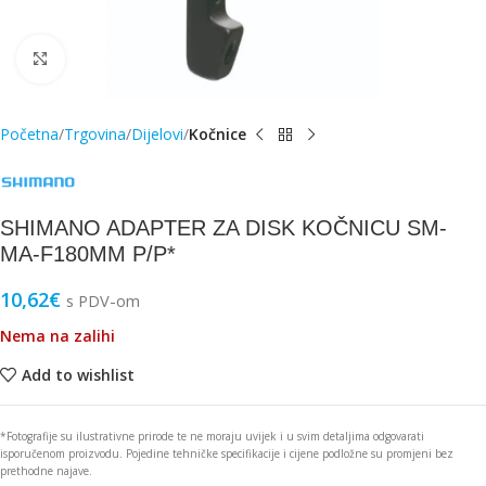
Click to enlarge
Početna
Trgovina
Dijelovi
Kočnice
SHIMANO ADAPTER ZA DISK KOČNICU SM-
MA-F180MM P/P*
10,62
€
s PDV-om
Nema na zalihi
Add to wishlist
*Fotografije su ilustrativne prirode te ne moraju uvijek i u svim detaljima odgovarati
isporučenom proizvodu. Pojedine tehničke specifikacije i cijene podložne su promjeni bez
prethodne najave.