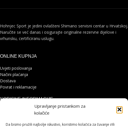
Hohnjec Sport je jedini ovlašteni Shimano servisni centar u Hrvatskoj.
Naručite se već danas i osigurajte originalne rezervne dijelove i
vrhunsku, certificiranu uslugu.
ONLINE KUPNJA
Uvjeti poslovanja
Načini plaćanja
Dostava
Povrat i reklamacije
KORISNE INFORMACIJE
Upravljanje pristankom za
Zaštita osobnih podataka
kolačiće
Politika kolačića
Pohvale i prigovori
Da bismo pružili najbolje iskustvo, koristimo kolačića za čuvanje i/ili