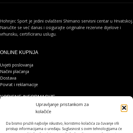
Hohnjec Sport je jedini ovlašteni Shimano servisni centar u Hrvatskoj.
Naručite se već danas i osigurajte originalne rezervne dijelove i
vrhunsku, certificiranu uslugu.
ONLINE KUPNJA
Uvjeti poslovanja
Načini plaćanja
Dostava
Povrat i reklamacije
KORISNE INFORMACIJE
Upravljanje pristankom za
Zaštita osobnih podataka
kolačiće
Politika kolačića
Pohvale i prigovori
Da bismo pružili najbolje iskustvo, koristimo kolačića za čuvanje i/ili
Platforma za online rješavanje sporova
pristup informacijama o uređaju. Suglasnost s ovim tehnologijama će