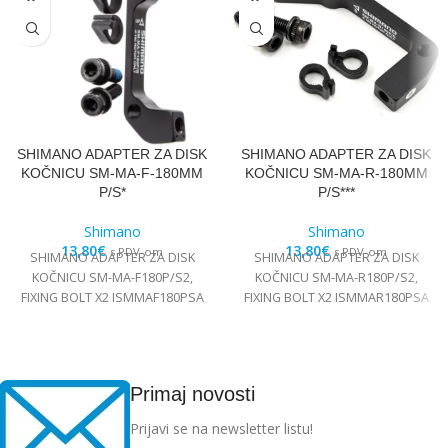
SHIMANO ADAPTER ZA DISK
SHIMANO ADAPTER ZA DISK
KOČNICU SM-MA-F-180MM
KOČNICU SM-MA-R-180MM
P/S*
P/S***
Shimano
Shimano
13,80
€
13,80
€
s PDV-om
s PDV-om
SHIMANO ADAPTER ZA DISK
SHIMANO ADAPTER ZA DISK
KOČNICU SM-MA-F180P/S2,
KOČNICU SM-MA-R180P/S2,
FIXING BOLT X2 ISMMAF180PSA
FIXING BOLT X2 ISMMAR180PSA
Primaj novosti
Prijavi se na newsletter listu!