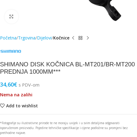
Click to enlarge
Početna
Trgovina
Dijelovi
Kočnice
SHIMANO DISK KOČNICA BL-MT201/BR-MT200
PREDNJA 1000MM***
34,60
€
s PDV-om
Nema na zalihi
Add to wishlist
*Fotografije su ilustrativne prirode te ne moraju uvijek i u svim detaljima odgovarati
isporučenom proizvodu. Pojedine tehničke specifikacije i cijene podložne su promjeni bez
prethodne najave.