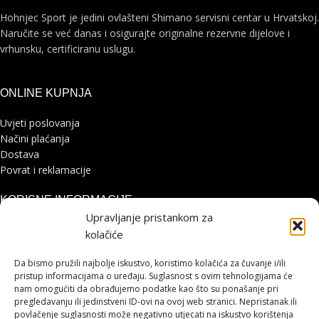
Hohnjec Sport je jedini ovlašteni Shimano servisni centar u Hrvatskoj.
Naručite se već danas i osigurajte originalne rezervne dijelove i
vrhunsku, certificiranu uslugu.
ONLINE KUPNJA
Uvjeti poslovanja
Načini plaćanja
Dostava
Povrat i reklamacije
KORISNE INFORMACIJE
Upravljanje pristankom za
Zaštita osobnih podataka
kolačiće
Politika kolačića
Pohvale i prigovori
Da bismo pružili najbolje iskustvo, koristimo kolačića za čuvanje i/ili
Platforma za online rješavanje sporova
pristup informacijama o uređaju. Suglasnost s ovim tehnologijama će
nam omogućiti da obrađujemo podatke kao što su ponašanje pri
pregledavanju ili jedinstveni ID-ovi na ovoj web stranici. Nepristanak ili
STRANICE
povlačenje suglasnosti može negativno utjecati na iskustvo korištenja