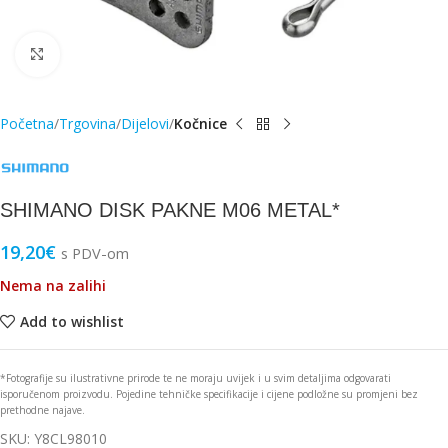
Click to enlarge
Početna
Trgovina
Dijelovi
Kočnice
SHIMANO DISK PAKNE M06 METAL*
19,20
€
s PDV-om
Nema na zalihi
Add to wishlist
*Fotografije su ilustrativne prirode te ne moraju uvijek i u svim detaljima odgovarati
isporučenom proizvodu. Pojedine tehničke specifikacije i cijene podložne su promjeni bez
prethodne najave.
SKU:
Y8CL98010