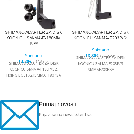
SHIMANO ADAPTER ZA DISK
SHIMANO ADAPTER ZA DISK
KOČNICU SM-MA-F-180MM
KOČNICU SM-MA-F203P/S*
P/S*
Shimano
Shimano
13,80
€
s PDV-om
SHIMANO ADAPTER ZA DISK
13,80
€
s PDV-om
SHIMANO ADAPTER ZA DISK
KOČNICU SM-MA-F203P/S
KOČNICU SM-MA-F180P/S2,
ISMMAF203PSA
FIXING BOLT X2 ISMMAF180PSA
Primaj novosti
Prijavi se na newsletter listu!