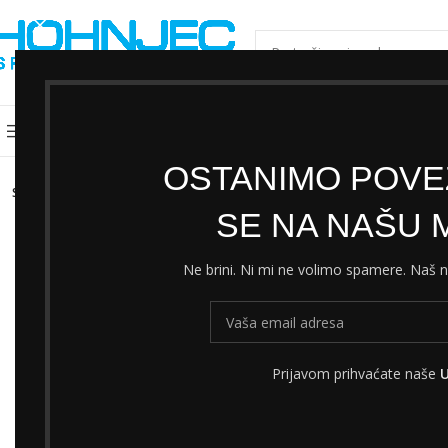
ODABERI KATEGORIJU
Kategorije
Shimano servisni centar
Cjeni
OSTANIMO POVEZ
SOLD
OUT
SE NA NAŠU M
Ne brini. Ni mi ne volimo spamere. Naš
Prijavom prihvaćate naše
U