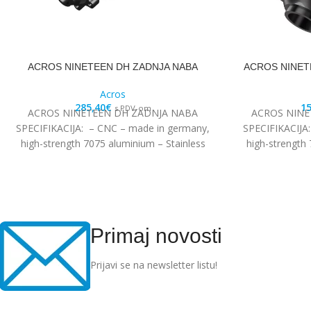
ACROS NINETEEN DH ZADNJA NABA
ACROS NINETE
Acros
285,40
€
15
s PDV-om
ACROS NINETEEN DH ZADNJA NABA
ACROS NINE
SPECIFIKACIJA: – CNC – made in germany,
SPECIFIKACIJA
high-strength 7075 aluminium – Stainless
high-strength 
steel Edelstahl angular
steel
Primaj novosti
Prijavi se na newsletter listu!