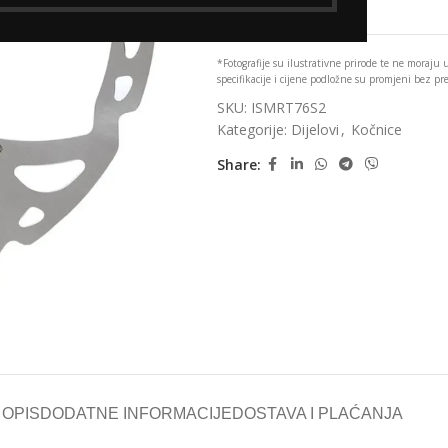
Add to wishlist
*Fotografije su ilustrativne prirode te ne moraju
specifikacije i cijene podložne su promjeni bez p
SKU:
ISMRT76S2
Kategorije:
Dijelovi
,
Kočnice
Share:
OPIS
DODATNE INFORMACIJE
DOSTAVA I PLAĆANJA