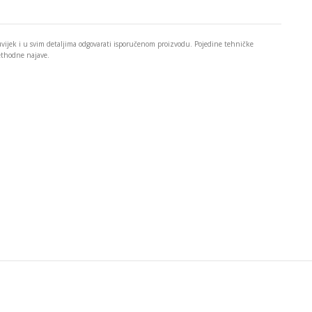
 uvijek i u svim detaljima odgovarati isporučenom proizvodu. Pojedine tehničke
rethodne najave.