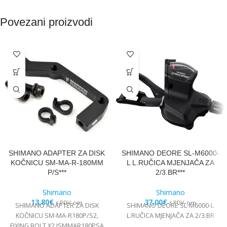
Povezani proizvodi
SHIMANO ADAPTER ZA DISK
SHIMANO DEORE SL-M6000-
KOČNICU SM-MA-R-180MM
L L.RUČICA MJENJAČA ZA
P/S***
2/3.BR***
Shimano
Shimano
13,80
€
37,00
€
s PDV-om
s PDV-om
SHIMANO ADAPTER ZA DISK
SHIMANO DEORE SL-M6000-L
KOČNICU SM-MA-R180P/S2,
L.RUČICA MJENJAČA ZA 2/3.BR
FIXING BOLT X2 ISMMAR180PSA