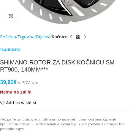
Click to enlarge
Početna
Trgovina
Dijelovi
Kočnice
SHIMANO ROTOR ZA DISK KOČNICU SM-
RT900, 140MM***
59,80
€
s PDV-om
Nema na zalihi
Add to wishlist
*Fotografije su ilustrativne prirode te ne moraju uvijek i u svim detaljima odgovarati
isporučenom proizvodu. Pojedine tehničke specifikacije i cijene podložne su promjeni bez
prethodne najave.