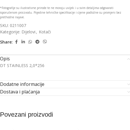
*Fotografije su ilustrativne prirode te ne moraju uvijek i u svim detaljima odgovarati
isporučenom proizvodu. Pojedine tehničke specifikacije i cijene podložne su promjeni bez
prethodne najave.
SKU:
0211007
Kategorije:
Dijelovi
,
Kotači
Share:
Opis
DT STAINLESS 2,0*256
Dodatne informacije
Dostava i plaćanja
Povezani proizvodi