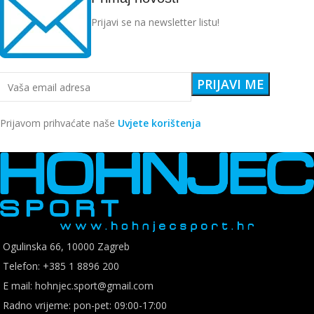
Prijavi se na newsletter listu!
Prijavom prihvaćate naše
Uvjete korištenja
Ogulinska 66, 10000 Zagreb
Telefon: +385 1 8896 200
E mail: hohnjec.sport@gmail.com
Radno vrijeme: pon-pet: 09:00-17:00