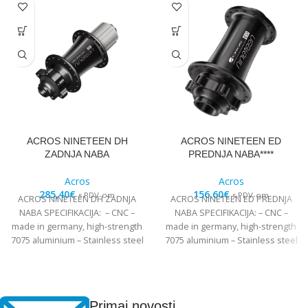
ACROS NINETEEN DH
ACROS NINETEEN ED
ZADNJA NABA
PREDNJA NABA****
Acros
Acros
285,40
€
156,60
€
s PDV-om
s PDV-om
ACROS NINETEEN DH ZADNJA
ACROS NINETEEN ED PREDNJA
NABA SPECIFIKACIJA: – CNC –
NABA SPECIFIKACIJA: – CNC –
made in germany, high-strength
made in germany, high-strength
7075 aluminium – Stainless steel
7075 aluminium – Stainless steel
Edelstahl angular
Edelstahl angular
Primaj novosti