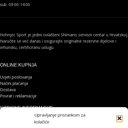
sub: 09:00-14:00
Hohnjec Sport je jedini ovlašteni Shimano servisni centar u Hrvatskoj.
Naručite se već danas i osigurajte originalne rezervne dijelove i
vrhunsku, certificiranu uslugu.
ONLINE KUPNJA
Uvjeti poslovanja
Načini plaćanja
Dostava
Povrat i reklamacije
KORISNE INFORMACIJE
Upravljanje pristankom za
Zaštita osobnih podataka
kolačiće
Politika kolačića