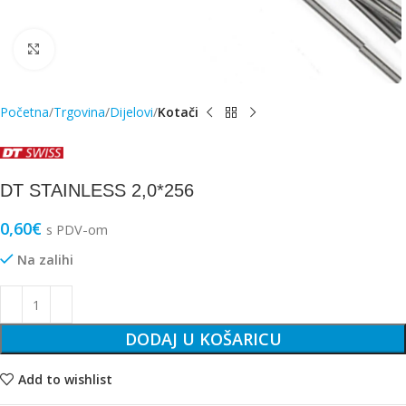
Click to enlarge
Početna
Trgovina
Dijelovi
Kotači
DT STAINLESS 2,0*256
0,60
€
s PDV-om
Na zalihi
DODAJ U KOŠARICU
Add to wishlist