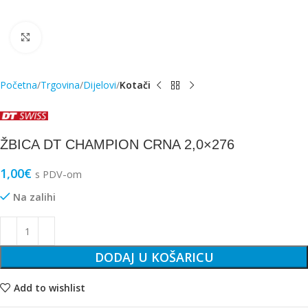
Click to enlarge
Početna
Trgovina
Dijelovi
Kotači
ŽBICA DT CHAMPION CRNA 2,0×276
1,00
€
s PDV-om
Na zalihi
DODAJ U KOŠARICU
Add to wishlist