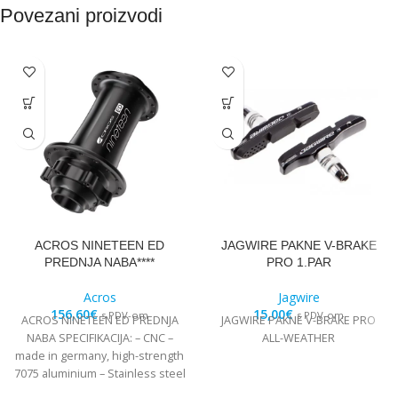
Povezani proizvodi
ACROS NINETEEN ED
JAGWIRE PAKNE V-BRAKE
PREDNJA NABA****
PRO 1.PAR
Acros
Jagwire
156,60
€
15,00
€
s PDV-om
s PDV-om
ACROS NINETEEN ED PREDNJA
JAGWIRE PAKNE V-BRAKE PRO
NABA SPECIFIKACIJA: – CNC –
ALL-WEATHER
made in germany, high-strength
7075 aluminium – Stainless steel
Edelstahl angular