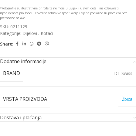
*Fotografije su ilustrativne prirode te ne moraju uvijek i u svim detaljima odgovarati
isporučenom proizvodu. Pojedine tehničke specifikacije i cijene podložne su promjeni bez
prethodne najave.
SKU:
0211129
Kategorije:
Dijelovi
,
Kotači
Share:
Dodatne informacije
BRAND
DT Swiss
VRSTA PROIZVODA
Žbica
Dostava i plaćanja