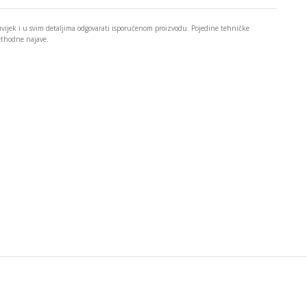
 uvijek i u svim detaljima odgovarati isporučenom proizvodu. Pojedine tehničke
rethodne najave.