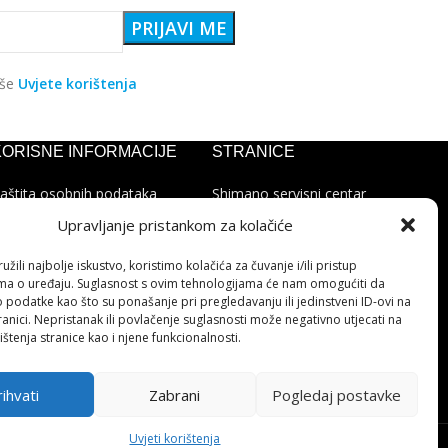
aše
Uvjete korištenja
KORISNE INFORMACIJE
STRANICE
aštita osobnih podataka
Shimano servisni centar
olitika kolačića
Kontakt
Upravljanje pristankom za kolačiće
ohvale i prigovori
Cjenik servisa
latforma za online
žili najbolje iskustvo, koristimo kolačića za čuvanje i/ili pristup
ješavanje sporova
ma o uređaju. Suglasnost s ovim tehnologijama će nam omogućiti da
podatke kao što su ponašanje pri pregledavanju ili jedinstveni ID-ovi na
anici. Nepristanak ili povlačenje suglasnosti može negativno utjecati na
ištenja stranice kao i njene funkcionalnosti.
ihvati
Zabrani
Pogledaj postavke
↩
Raskid ugovora
Uvjeti korištenja