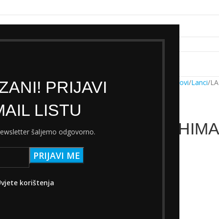
k servisa
Cjenik Ski servisa
Najam Ski opreme
Kontakt
ANI! PRIJAVI
Početna
Trgovina
Dijelovi
Lanci
LA
AIL LISTU
LANAC SHIMAN
 newsletter šaljemo odgovorno.
BRZINA
16,00
€
s PDV-om
vjete korištenja
Nema na zalihi
Add to wishlist