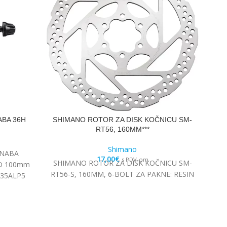
ABA 36H
SHIMANO ROTOR ZA DISK KOČNICU SM-
SH
RT56, 160MM***
Shimano
 NABA
17,00
€
s PDV-om
SHIMANO ROTOR ZA DISK KOČNICU SM-
SH
LD 100mm
RT56-S, 160MM, 6-BOLT ZA PAKNE: RESIN
M35ALP5