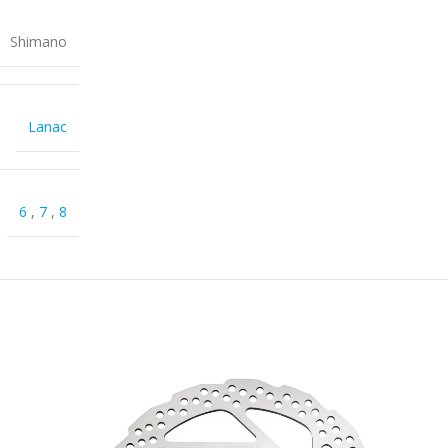
Shimano
Lanac
6
,
7
,
8