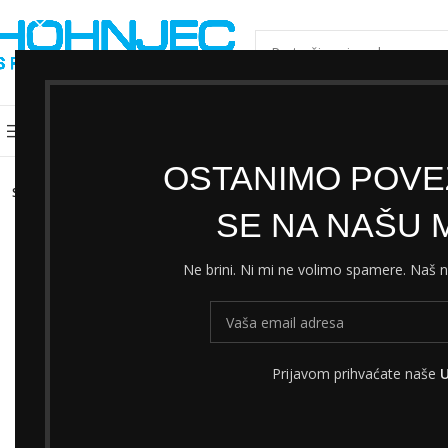
ODABERI KATEGORIJU
Kategorije
Shimano servisni centar
Cjeni
OSTANIMO POVEZ
SOLD
OUT
SE NA NAŠU M
Ne brini. Ni mi ne volimo spamere. Naš
Prijavom prihvaćate naše
U