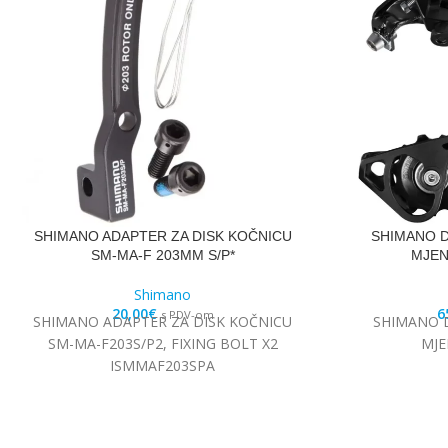
SHIMANO ADAPTER ZA DISK KOČNICU
SHIMANO D
SM-MA-F 203MM S/P*
MJEN
Shimano
20,00
€
6
s PDV-om
SHIMANO ADAPTER ZA DISK KOČNICU
SHIMANO D
SM-MA-F203S/P2, FIXING BOLT X2
MJE
ISMMAF203SPA