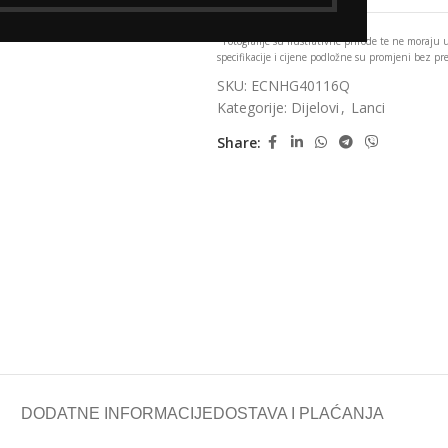
*Fotografije su ilustrativne prirode te ne moraju
specifikacije i cijene podložne su promjeni bez p
SKU:
ECNHG40116Q
Kategorije:
Dijelovi
,
Lanci
Share:
DODATNE INFORMACIJE
DOSTAVA I PLAĆANJA