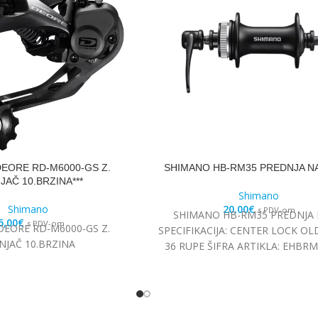
EORE RD-M6000-GS Z.
SHIMANO HB-RM35 PREDNJA N
JAČ 10.BRZINA***
Shimano
Shimano
20,00
€
s PDV-om
SHIMANO HB-RM35 PREDNJA
5,00
€
s PDV-om
EORE RD-M6000-GS Z.
SPECIFIKACIJA: CENTER LOCK O
NJAČ 10.BRZINA
36 RUPE ŠIFRA ARTIKLA: EHBR