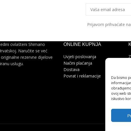
Prijavom prihvaćate n
jedini ovlašteni Shimano
ONLINE KUPNJA
Hrvatskoj. Naručite se već
Uvjeti poslovanja
Z
 originalne rezervne dijelove
Načini plaćanja
P
ciranu uslugu.
Dostava
P
Povrat i reklamacije
P
Da bismo pru
r
informacija
obrađujemo 
ovoj web str
iskustvo kor
Pr