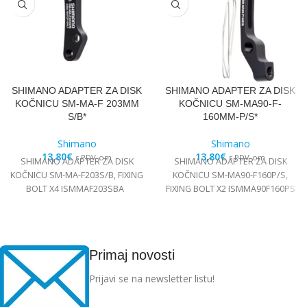
SHIMANO ADAPTER ZA DISK
SHIMANO ADAPTER ZA DISK
KOČNICU SM-MA-F 203MM
KOČNICU SM-MA90-F-
S/B*
160MM-P/S*
Shimano
Shimano
13,80
€
13,80
€
s PDV-om
s PDV-om
SHIMANO ADAPTER ZA DISK
SHIMANO ADAPTER ZA DISK
KOČNICU SM-MA-F203S/B, FIXING
KOČNICU SM-MA90-F160P/S,
BOLT X4 ISMMAF203SBA
FIXING BOLT X2 ISMMA90F160PS
Primaj novosti
Prijavi se na newsletter listu!