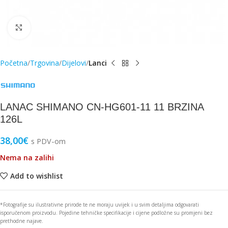
Click to enlarge
Početna
Trgovina
Dijelovi
Lanci
LANAC SHIMANO CN-HG601-11 11 BRZINA
126L
38,00
€
s PDV-om
Nema na zalihi
Add to wishlist
*Fotografije su ilustrativne prirode te ne moraju uvijek i u svim detaljima odgovarati
isporučenom proizvodu. Pojedine tehničke specifikacije i cijene podložne su promjeni bez
prethodne najave.