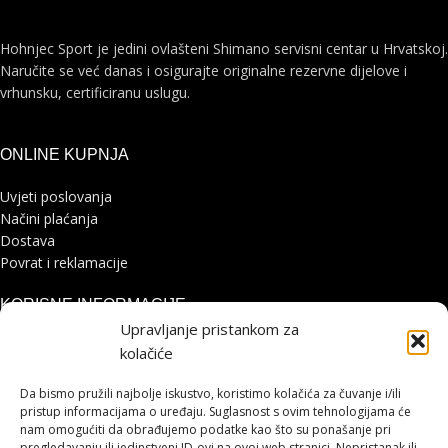
Hohnjec Sport je jedini ovlašteni Shimano servisni centar u Hrvatskoj.
Naručite se već danas i osigurajte originalne rezervne dijelove i
vrhunsku, certificiranu uslugu.
ONLINE KUPNJA
Uvjeti poslovanja
Načini plaćanja
Dostava
Povrat i reklamacije
KORISNE INFORMACIJE
Upravljanje pristankom za
Zaštita osobnih podataka
kolačiće
Politika kolačića
Pohvale i prigovori
Da bismo pružili najbolje iskustvo, koristimo kolačića za čuvanje i/ili
Platforma za online rješavanje sporova
pristup informacijama o uređaju. Suglasnost s ovim tehnologijama će
nam omogućiti da obrađujemo podatke kao što su ponašanje pri
pregledavanju ili jedinstveni ID-ovi na ovoj web stranici. Nepristanak ili