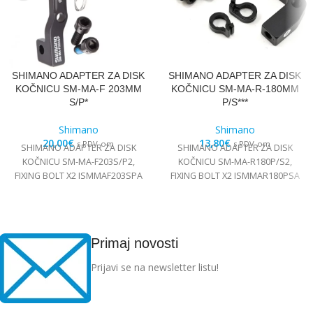
SHIMANO ADAPTER ZA DISK
SHIMANO ADAPTER ZA DISK
KOČNICU SM-MA-F 203MM
KOČNICU SM-MA-R-180MM
S/P*
P/S***
Shimano
Shimano
20,00
€
13,80
€
s PDV-om
s PDV-om
SHIMANO ADAPTER ZA DISK
SHIMANO ADAPTER ZA DISK
KOČNICU SM-MA-F203S/P2,
KOČNICU SM-MA-R180P/S2,
FIXING BOLT X2 ISMMAF203SPA
FIXING BOLT X2 ISMMAR180PSA
Primaj novosti
Prijavi se na newsletter listu!