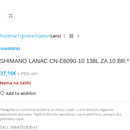
Click to enlarge
Početna
Trgovina
Dijelovi
Lanci
SHIMANO LANAC CN-E6090-10 138L ZA 10.BR.*
37,16
€
s PDV-om
Nema na zalihi
Add to wishlist
*Fotografije su ilustrativne prirode te ne moraju uvijek i u svim detaljima odgovarati
isporučenom proizvodu. Pojedine tehničke specifikacije i cijene podložne su promjeni bez
prethodne najave.
SKU:
398475c83b47