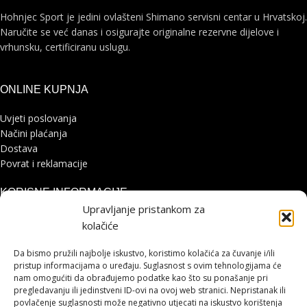
Hohnjec Sport je jedini ovlašteni Shimano servisni centar u Hrvatskoj.
Naručite se već danas i osigurajte originalne rezervne dijelove i
vrhunsku, certificiranu uslugu.
ONLINE KUPNJA
Uvjeti poslovanja
Načini plaćanja
Dostava
Povrat i reklamacije
KORISNE INFORMACIJE
Upravljanje pristankom za
Zaštita osobnih podataka
kolačiće
Politika kolačića
Pohvale i prigovori
Da bismo pružili najbolje iskustvo, koristimo kolačića za čuvanje i/ili
Platforma za online rješavanje sporova
pristup informacijama o uređaju. Suglasnost s ovim tehnologijama će
nam omogućiti da obrađujemo podatke kao što su ponašanje pri
pregledavanju ili jedinstveni ID-ovi na ovoj web stranici. Nepristanak ili
STRANICE
povlačenje suglasnosti može negativno utjecati na iskustvo korištenja