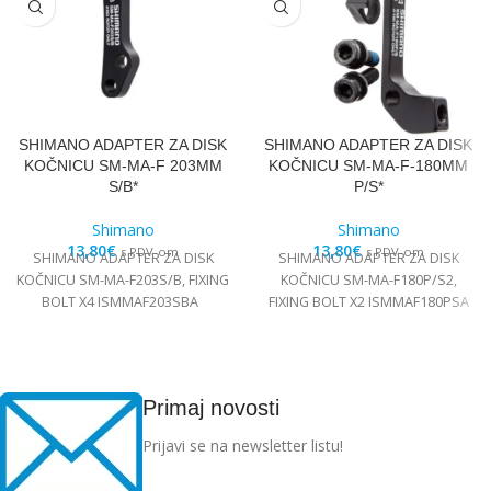
SHIMANO ADAPTER ZA DISK
SHIMANO ADAPTER ZA DISK
KOČNICU SM-MA-F 203MM
KOČNICU SM-MA-F-180MM
S/B*
P/S*
Shimano
Shimano
13,80
€
13,80
€
s PDV-om
s PDV-om
SHIMANO ADAPTER ZA DISK
SHIMANO ADAPTER ZA DISK
KOČNICU SM-MA-F203S/B, FIXING
KOČNICU SM-MA-F180P/S2,
BOLT X4 ISMMAF203SBA
FIXING BOLT X2 ISMMAF180PSA
Primaj novosti
Prijavi se na newsletter listu!