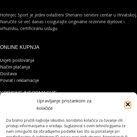
Hohnjec Sport je jedini ovlašteni Shimano servisni centar u Hrvatskoj.
Naručite se već danas i osigurajte originalne rezervne dijelove i
vrhunsku, certificiranu uslugu.
ONLINE KUPNJA
Uvjeti poslovanja
Načini plaćanja
Dostava
Povrat i reklamacije
KORISNE INFORMACIJE
Upravljanje pristankom za
Zaštita osobnih podataka
kolačiće
Politika kolačića
Pohvale i prigovori
Da bismo pružili najbolje iskustvo, koristimo kolačića za čuvanje i/ili
Platforma za online rješavanje sporova
pristup informacijama o uređaju. Suglasnost s ovim tehnologijama će
nam omogućiti da obrađujemo podatke kao što su ponašanje pri
pregledavanju ili jedinstveni ID-ovi na ovoj web stranici. Nepristanak ili