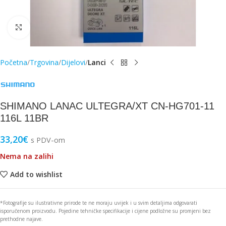
Click to enlarge
Početna
Trgovina
Dijelovi
Lanci
SHIMANO LANAC ULTEGRA/XT CN-HG701-11
116L 11BR
33,20
€
s PDV-om
Nema na zalihi
Add to wishlist
*Fotografije su ilustrativne prirode te ne moraju uvijek i u svim detaljima odgovarati
isporučenom proizvodu. Pojedine tehničke specifikacije i cijene podložne su promjeni bez
prethodne najave.