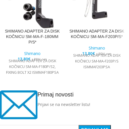
SHIMANO ADAPTER ZA DISK
SHIMANO ADAPTER ZA DISK
KOČNICU SM-MA-F-180MM
KOČNICU SM-MA-F203P/S*
P/S*
Shimano
Shimano
13,80
€
s PDV-om
SHIMANO ADAPTER ZA DISK
13,80
€
s PDV-om
SHIMANO ADAPTER ZA DISK
KOČNICU SM-MA-F203P/S
KOČNICU SM-MA-F180P/S2,
ISMMAF203PSA
FIXING BOLT X2 ISMMAF180PSA
Primaj novosti
Prijavi se na newsletter listu!