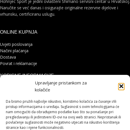
Hohnjec Sport je jedini ovlašteni Shimano servisni centar u Hrvatskoj.
Naručite se već danas i osigurajte originalne rezervne dijelove i
vrhunsku, certificiranu uslugu.
ONLINE KUPNJA
Uvjeti poslovanja
Načini plaćanja
Dostava
Povrat i reklamacije
KORISNE INFORMACIJE
Upravljanje pristankom za
Zaštita osobnih podataka
kolačiće
Politika kolačića
Pohvale i prigovori
Da bismo pružili najbolje iskustvo, koristimo kolačića za čuvanje i/ili
Platforma za online rješavanje sporova
pristup informacijama o uređaju. Suglasnost s ovim tehnologijama će
nam omogućiti da obrađujemo podatke kao što su ponašanje pri
pregledavanju ili jedinstveni ID-ovi na ovoj web stranici. Nepristanak ili
STRANICE
povlačenje suglasnosti može negativno utjecati na iskustvo korištenja
stranice kao i njene funkcionalnosti.