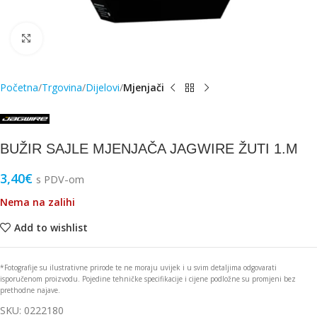
Click to enlarge
Početna
Trgovina
Dijelovi
Mjenjači
BUŽIR SAJLE MJENJAČA JAGWIRE ŽUTI 1.M
3,40
€
s PDV-om
Nema na zalihi
Add to wishlist
*Fotografije su ilustrativne prirode te ne moraju uvijek i u svim detaljima odgovarati
isporučenom proizvodu. Pojedine tehničke specifikacije i cijene podložne su promjeni bez
prethodne najave.
SKU:
0222180