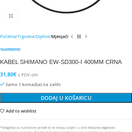
Click to enlarge
Početna
Trgovina
Dijelovi
Mjenjači
KABEL SHIMANO EW-SD300-I 400MM CRNA
31,80
€
s PDV-om
Samo 1 komad(a) na zalihi
DODAJ U KOŠARICU
Add to wishlist
*Fotografije su ilustrativne prirode te ne moraju uvijek i u svim detaljima odgovarati