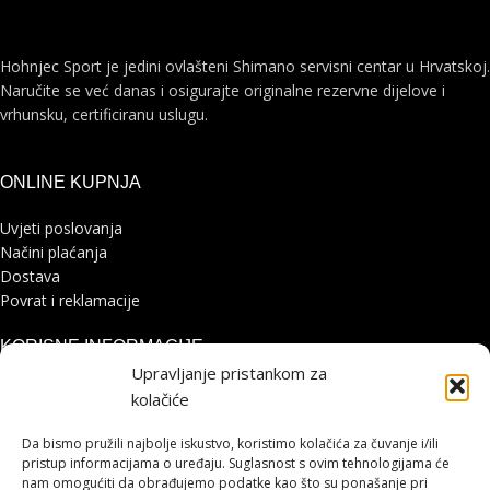
Hohnjec Sport je jedini ovlašteni Shimano servisni centar u Hrvatskoj.
Naručite se već danas i osigurajte originalne rezervne dijelove i
vrhunsku, certificiranu uslugu.
ONLINE KUPNJA
Uvjeti poslovanja
Načini plaćanja
Dostava
Povrat i reklamacije
KORISNE INFORMACIJE
Upravljanje pristankom za
Zaštita osobnih podataka
kolačiće
Politika kolačića
Pohvale i prigovori
Da bismo pružili najbolje iskustvo, koristimo kolačića za čuvanje i/ili
pristup informacijama o uređaju. Suglasnost s ovim tehnologijama će
Platforma za online rješavanje sporova
nam omogućiti da obrađujemo podatke kao što su ponašanje pri