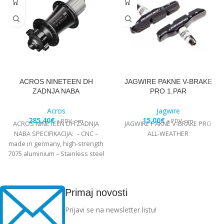
ACROS NINETEEN DH
JAGWIRE PAKNE V-BRAKE
ZADNJA NABA
PRO 1.PAR
Acros
Jagwire
285,40
€
15,00
€
s PDV-om
s PDV-om
ACROS NINETEEN DH ZADNJA
JAGWIRE PAKNE V-BRAKE PRO
NABA SPECIFIKACIJA: – CNC –
ALL-WEATHER
made in germany, high-strength
7075 aluminium – Stainless steel
Edelstahl angular
Primaj novosti
Prijavi se na newsletter listu!