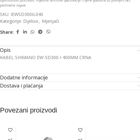
isporučenom proizvodu. Pojedine tehničke specifikacije i cijene podložne su promjeni bez
prethodne najave.
SKU:
IEWSD300IL040
Kategorije:
Dijelovi
,
Mjenjači
Share:
Opis
KABEL SHIMANO EW-SD300-I 400MM CRNA
Dodatne informacije
Dostava i plaćanja
Povezani proizvodi