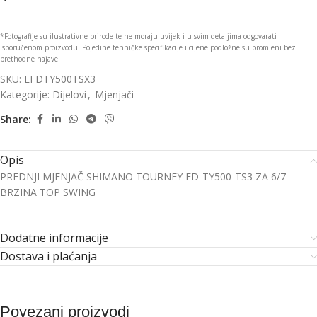
*Fotografije su ilustrativne prirode te ne moraju uvijek i u svim detaljima odgovarati
isporučenom proizvodu. Pojedine tehničke specifikacije i cijene podložne su promjeni bez
prethodne najave.
SKU:
EFDTY500TSX3
Kategorije:
Dijelovi
,
Mjenjači
Share:
Opis
PREDNJI MJENJAČ SHIMANO TOURNEY FD-TY500-TS3 ZA 6/7
BRZINA TOP SWING
Dodatne informacije
Dostava i plaćanja
Povezani proizvodi