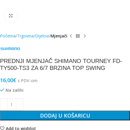
Click to enlarge
Početna
Trgovina
Dijelovi
Mjenjači
PREDNJI MJENJAČ SHIMANO TOURNEY FD-
TY500-TS3 ZA 6/7 BRZINA TOP SWING
16,00
€
s PDV-om
Na zalihi
DODAJ U KOŠARICU
Add to wishlist