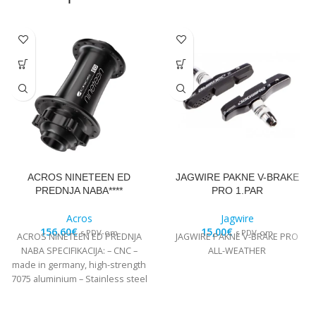
ACROS NINETEEN ED
JAGWIRE PAKNE V-BRAKE
PREDNJA NABA****
PRO 1.PAR
Acros
Jagwire
156,60
€
15,00
€
s PDV-om
s PDV-om
ACROS NINETEEN ED PREDNJA
JAGWIRE PAKNE V-BRAKE PRO
NABA SPECIFIKACIJA: – CNC –
ALL-WEATHER
made in germany, high-strength
7075 aluminium – Stainless steel
Edelstahl angular