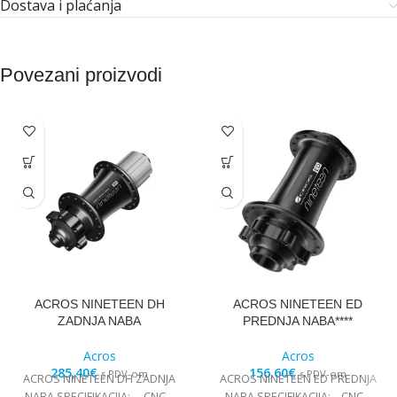
Dostava i plaćanja
Povezani proizvodi
ACROS NINETEEN DH
ACROS NINETEEN ED
ZADNJA NABA
PREDNJA NABA****
Acros
Acros
285,40
€
156,60
€
s PDV-om
s PDV-om
ACROS NINETEEN DH ZADNJA
ACROS NINETEEN ED PREDNJA
NABA SPECIFIKACIJA: – CNC –
NABA SPECIFIKACIJA: – CNC –