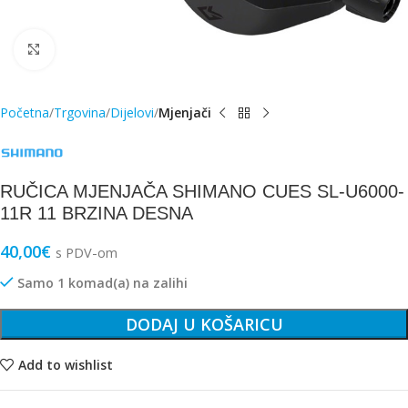
Click to enlarge
Početna
Trgovina
Dijelovi
Mjenjači
RUČICA MJENJAČA SHIMANO CUES SL-U6000-
11R 11 BRZINA DESNA
40,00
€
s PDV-om
Samo 1 komad(a) na zalihi
DODAJ U KOŠARICU
Add to wishlist