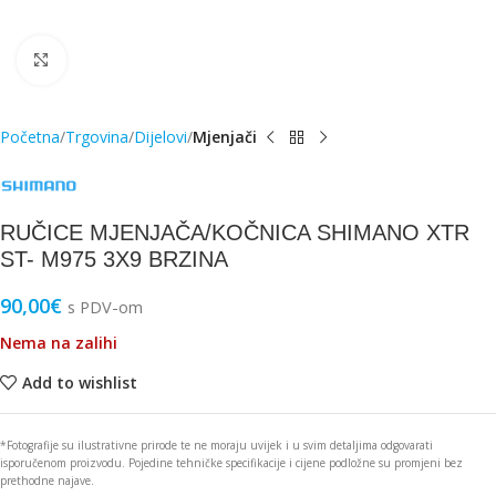
Click to enlarge
Početna
Trgovina
Dijelovi
Mjenjači
RUČICE MJENJAČA/KOČNICA SHIMANO XTR
ST- M975 3X9 BRZINA
90,00
€
s PDV-om
Nema na zalihi
Add to wishlist
*Fotografije su ilustrativne prirode te ne moraju uvijek i u svim detaljima odgovarati
isporučenom proizvodu. Pojedine tehničke specifikacije i cijene podložne su promjeni bez
prethodne najave.