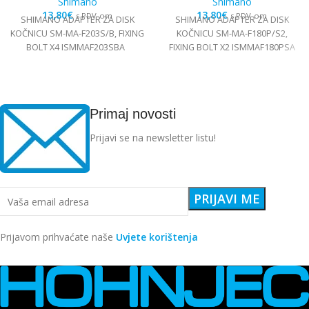
Shimano
Shimano
13,80
€
13,80
€
s PDV-om
s PDV-om
SHIMANO ADAPTER ZA DISK
SHIMANO ADAPTER ZA DISK
KOČNICU SM-MA-F203S/B, FIXING
KOČNICU SM-MA-F180P/S2,
BOLT X4 ISMMAF203SBA
FIXING BOLT X2 ISMMAF180PSA
Primaj novosti
Prijavi se na newsletter listu!
Prijavom prihvaćate naše
Uvjete korištenja