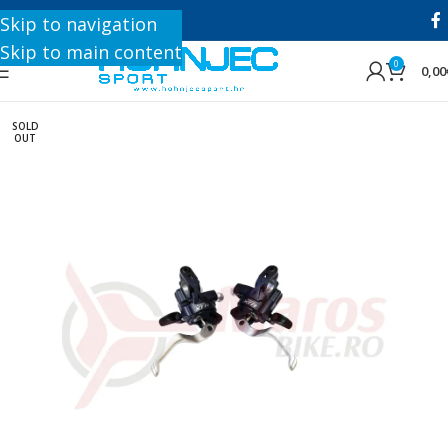
+385 1 8896 200
Skip to navigation
Skip to main content
0
0,00
SOLD
OUT