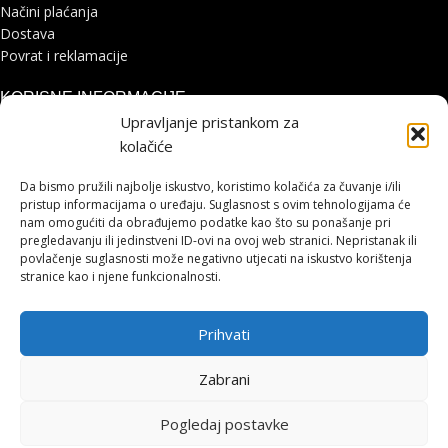
Načini plaćanja
Dostava
Povrat i reklamacije
KORISNE INFORMACIJE
Upravljanje pristankom za
Zaštita osobnih podataka
kolačiće
Politika kolačića
Pohvale i prigovori
Da bismo pružili najbolje iskustvo, koristimo kolačića za čuvanje i/ili
Platforma za online rješavanje sporova
pristup informacijama o uređaju. Suglasnost s ovim tehnologijama će
nam omogućiti da obrađujemo podatke kao što su ponašanje pri
pregledavanju ili jedinstveni ID-ovi na ovoj web stranici. Nepristanak ili
STRANICE
povlačenje suglasnosti može negativno utjecati na iskustvo korištenja
stranice kao i njene funkcionalnosti.
Shimano servisni centar
Kontakt
Prihvati
Cjenik servisa
HOHNJEC SPORT
2021 IZRADA
LUMEN TRŽIŠNE KOMUNIKACIJE
.
Zabrani
Pogledaj postavke