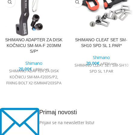
SHIMANO ADAPTER ZA DISK
SHIMANO CLEAT SET SM-
KOČNICU SM-MA-F 203MM
SH10 SPD SL 1.PAR*
S/P*
Shimano
Shimano
20,00
€
s PDV-om
SHIMANO CLEAT SET SM-SH10
20,00
€
s PDV-om
SHIMANO ADAPTER ZA DISK
SPD SL 1.PAR
KOČNICU SM-MA-F203S/P2,
FIXING BOLT X2 ISMMAF203SPA
Primaj novosti
Prijavi se na newsletter listu!