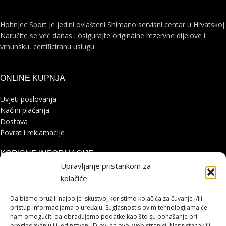
Hohnjec Sport je jedini ovlašteni Shimano servisni centar u Hrvatskoj.
Naručite se već danas i osigurajte originalne rezervne dijelove i
vrhunsku, certificiranu uslugu.
ONLINE KUPNJA
Uvjeti poslovanja
Načini plaćanja
Dostava
Povrat i reklamacije
KORISNE INFORMACIJE
Upravljanje pristankom za
Zaštita osobnih podataka
kolačiće
Politika kolačića
Pohvale i prigovori
Da bismo pružili najbolje iskustvo, koristimo kolačića za čuvanje i/ili
Platforma za online rješavanje sporova
pristup informacijama o uređaju. Suglasnost s ovim tehnologijama će
nam omogućiti da obrađujemo podatke kao što su ponašanje pri
pregledavanju ili jedinstveni ID-ovi na ovoj web stranici. Nepristanak ili