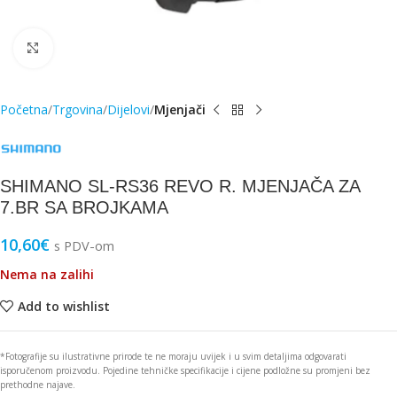
Click to enlarge
Početna
Trgovina
Dijelovi
Mjenjači
SHIMANO SL-RS36 REVO R. MJENJAČA ZA
7.BR SA BROJKAMA
10,60
€
s PDV-om
Nema na zalihi
Add to wishlist
*Fotografije su ilustrativne prirode te ne moraju uvijek i u svim detaljima odgovarati
isporučenom proizvodu. Pojedine tehničke specifikacije i cijene podložne su promjeni bez
prethodne najave.