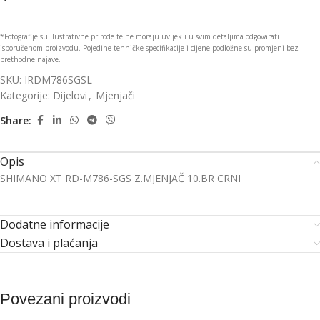
*Fotografije su ilustrativne prirode te ne moraju uvijek i u svim detaljima odgovarati
isporučenom proizvodu. Pojedine tehničke specifikacije i cijene podložne su promjeni bez
prethodne najave.
SKU:
IRDM786SGSL
Kategorije:
Dijelovi
,
Mjenjači
Share:
Opis
SHIMANO XT RD-M786-SGS Z.MJENJAČ 10.BR CRNI
Dodatne informacije
Dostava i plaćanja
Povezani proizvodi