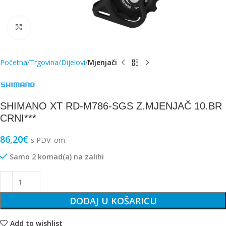
Click to enlarge
Početna
Trgovina
Dijelovi
Mjenjači
SHIMANO XT RD-M786-SGS Z.MJENJAČ 10.BR
CRNI***
86,20
€
s PDV-om
Samo 2 komad(a) na zalihi
DODAJ U KOŠARICU
Add to wishlist