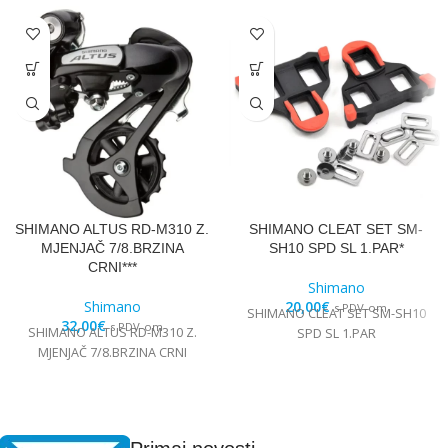
SHIMANO ALTUS RD-M310 Z.
SHIMANO CLEAT SET SM-
MJENJAČ 7/8.BRZINA
SH10 SPD SL 1.PAR*
CRNI***
Shimano
Shimano
20,00
€
s PDV-om
SHIMANO CLEAT SET SM-SH10
32,00
€
s PDV-om
SHIMANO ALTUS RD-M310 Z.
SPD SL 1.PAR
MJENJAČ 7/8.BRZINA CRNI