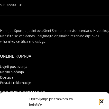
sub: 09:00-14:00
Hohnjec Sport je jedini ovlašteni Shimano servisni centar u Hrvatskoj.
Naručite se već danas i osigurajte originalne rezervne dijelove i
vrhunsku, certificiranu uslugu.
ONLINE KUPNJA
Uvjeti poslovanja
Načini plaćanja
Dostava
Povrat i reklamacije
KORISNE INFORMACIJE
Upravljanje pristankom za
Zaštita osobnih podataka
kolačiće
Politika kolačića