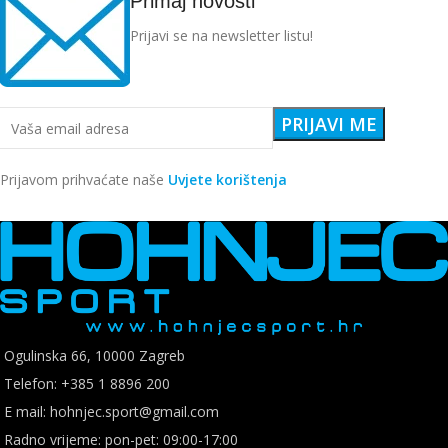
Primaj novosti
Prijavi se na newsletter listu!
Prijavom prihvaćate naše
Uvjete korištenja
Ogulinska 66, 10000 Zagreb
Telefon: +385 1 8896 200
E mail: hohnjec.sport@gmail.com
Radno vrijeme: pon-pet: 09:00-17:00