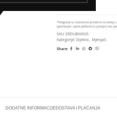
Add to wishlist
*Fotografije su ilustrativne prirode te ne moraju
specifikacije i cijene podložne su promjeni bez p
SKU:
ERDU8000GS
Kategorije:
Dijelovi
,
Mjenjači
Share:
DODATNE INFORMACIJE
DOSTAVA I PLAĆANJA