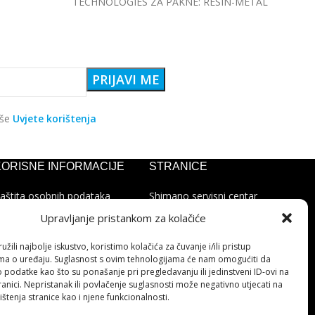
TECHNOLOGIES ZA PAKNE: RESIN-METAL
aše
Uvjete korištenja
KORISNE INFORMACIJE
STRANICE
aštita osobnih podataka
Shimano servisni centar
olitika kolačića
Kontakt
Upravljanje pristankom za kolačiće
ohvale i prigovori
Cjenik servisa
latforma za online
žili najbolje iskustvo, koristimo kolačića za čuvanje i/ili pristup
ješavanje sporova
ma o uređaju. Suglasnost s ovim tehnologijama će nam omogućiti da
podatke kao što su ponašanje pri pregledavanju ili jedinstveni ID-ovi na
anici. Nepristanak ili povlačenje suglasnosti može negativno utjecati na
ištenja stranice kao i njene funkcionalnosti.