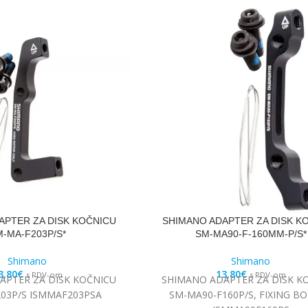
APTER ZA DISK KOČNICU
SHIMANO ADAPTER ZA DISK K
-MA-F203P/S*
SM-MA90-F-160MM-P/S*
Shimano
Shimano
3,80
€
13,80
€
s PDV-om
s PDV-om
APTER ZA DISK KOČNICU
SHIMANO ADAPTER ZA DISK K
03P/S ISMMAF203PSA
SM-MA90-F160P/S, FIXING BO