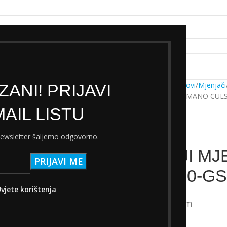
k servisa
Cjenik Ski servisa
Najam Ski opreme
Kontakt
Početna
Trgovina
Dijelovi
Mjenjači
ANI! PRIJAVI
STRAŽNJI MJENJAČ SHIMANO CUES
AIL LISTU
 newsletter šaljemo odgovorno.
STRAŽNJI MJ
RD- U8000-GS
vjete korištenja
115,00
€
s PDV-om
Nema na zalihi