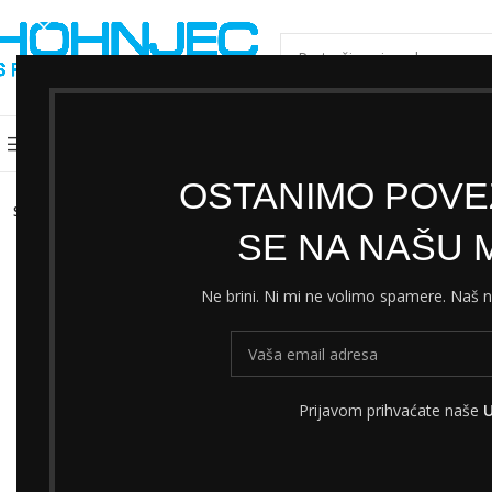
ODABERI KATEGORIJU
Kategorije
Shimano servisni centar
Cjeni
OSTANIMO POVEZ
SOLD
OUT
SE NA NAŠU M
Ne brini. Ni mi ne volimo spamere. Naš
Prijavom prihvaćate naše
U