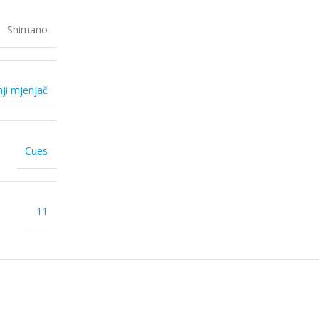
Shimano
nji mjenjač
Cues
11