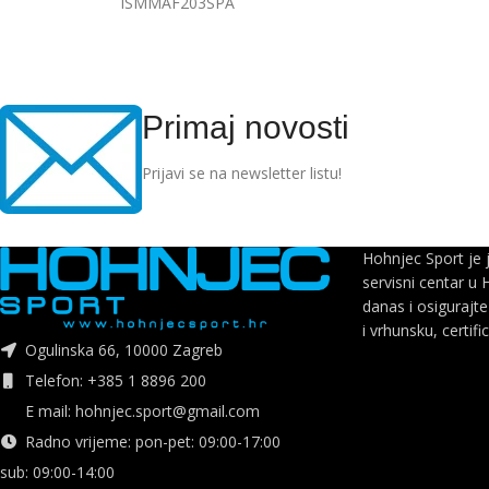
ISMMAF203SPA
Primaj novosti
Prijavi se na newsletter listu!
Hohnjec Sport je 
servisni centar u 
danas i osigurajte
i vrhunsku, certifi
Ogulinska 66, 10000 Zagreb
Telefon: +385 1 8896 200
E mail: hohnjec.sport@gmail.com
Radno vrijeme: pon-pet: 09:00-17:00
sub: 09:00-14:00