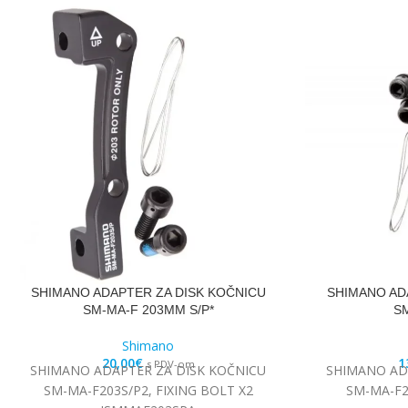
SHIMANO ADAPTER ZA DISK KOČNICU
SHIMANO AD
SM-MA-F 203MM S/P*
SM
Shimano
20,00
€
1
s PDV-om
SHIMANO ADAPTER ZA DISK KOČNICU
SHIMANO AD
SM-MA-F203S/P2, FIXING BOLT X2
SM-MA-F2