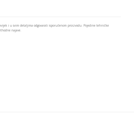
 uvijek i u svim detaljima odgovarati isporučenom proizvodu. Pojedine tehničke
rethodne najave.