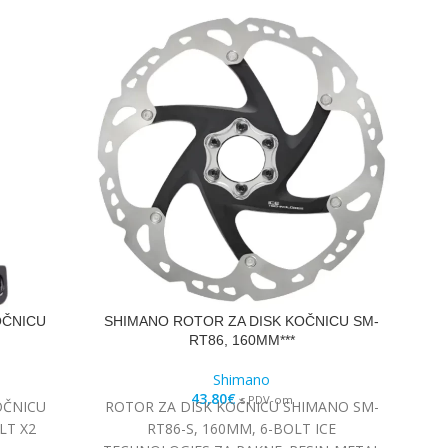
OČNICU
SHIMANO ROTOR ZA DISK KOČNICU SM-
SH
RT86, 160MM***
Shimano
43,80
€
s PDV-om
OČNICU
ROTOR ZA DISK KOČNICU SHIMANO SM-
SH
LT X2
RT86-S, 160MM, 6-BOLT ICE