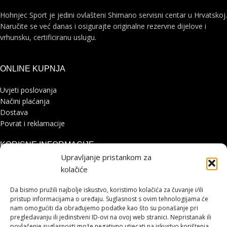
Hohnjec Sport je jedini ovlašteni Shimano servisni centar u Hrvatskoj.
Naručite se već danas i osigurajte originalne rezervne dijelove i
vrhunsku, certificiranu uslugu.
ONLINE KUPNJA
Uvjeti poslovanja
Načini plaćanja
Dostava
Povrat i reklamacije
KORISNE INFORMACIJE
Upravljanje pristankom za
Zaštita osobnih podataka
kolačiće
Politika kolačića
Pohvale i prigovori
Da bismo pružili najbolje iskustvo, koristimo kolačića za čuvanje i/ili
Platforma za online rješavanje sporova
pristup informacijama o uređaju. Suglasnost s ovim tehnologijama će
nam omogućiti da obrađujemo podatke kao što su ponašanje pri
pregledavanju ili jedinstveni ID-ovi na ovoj web stranici. Nepristanak ili
STRANICE
povlačenje suglasnosti može negativno utjecati na iskustvo korištenja