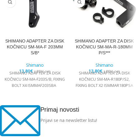
SHIMANO ADAPTER ZA DISK
SHIMANO ADAPTER ZA DISK
KOČNICU SM-MA-F 203MM
KOČNICU SM-MA-R-180MM
S/B*
P/S***
Shimano
Shimano
13,80
€
13,80
€
s PDV-om
s PDV-om
SHIMANO ADAPTER ZA DISK
SHIMANO ADAPTER ZA DISK
KOČNICU SM-MA-F203S/B, FIXING
KOČNICU SM-MA-R180P/S2,
BOLT X4 ISMMAF203SBA
FIXING BOLT X2 ISMMAR180PSA
Primaj novosti
Prijavi se na newsletter listu!