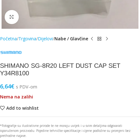
Click to enlarge
Početna
Trgovina
Dijelovi
Nabe / Glavčine
SHIMANO SG-8R20 LEFT DUST CAP SET
Y34R8100
6,64
€
s PDV-om
Nema na zalihi
Add to wishlist
*Fotografije su ilustrativne prirode te ne moraju uvijek i u svim detaljima odgovarati
isporučenom proizvodu. Pojedine tehničke specifikacije i cijene podložne su promjeni bez
prethodne najave.