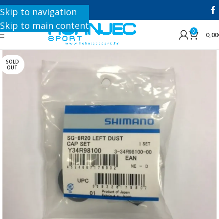
+385 1 8896 200
Skip to navigation
Skip to main content
0
0,00
SOLD
OUT