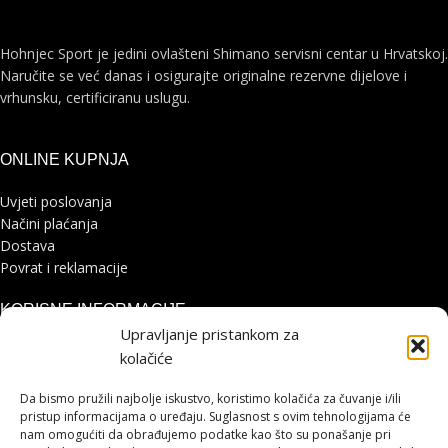
Hohnjec Sport je jedini ovlašteni Shimano servisni centar u Hrvatskoj.
Naručite se već danas i osigurajte originalne rezervne dijelove i
vrhunsku, certificiranu uslugu.
ONLINE KUPNJA
Uvjeti poslovanja
Načini plaćanja
Dostava
Povrat i reklamacije
KORISNE INFORMACIJE
Upravljanje pristankom za
Zaštita osobnih podataka
kolačiće
Politika kolačića
Pohvale i prigovori
Da bismo pružili najbolje iskustvo, koristimo kolačića za čuvanje i/ili
Platforma za online rješavanje sporova
pristup informacijama o uređaju. Suglasnost s ovim tehnologijama će
nam omogućiti da obrađujemo podatke kao što su ponašanje pri