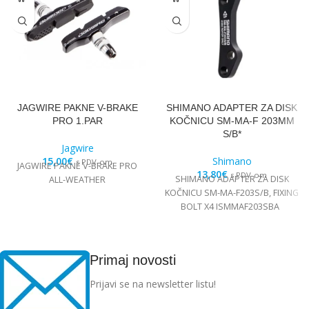
JAGWIRE PAKNE V-BRAKE
SHIMANO ADAPTER ZA DISK
PRO 1.PAR
KOČNICU SM-MA-F 203MM
S/B*
Jagwire
15,00
€
Shimano
s PDV-om
JAGWIRE PAKNE V-BRAKE PRO
13,80
€
s PDV-om
SHIMANO ADAPTER ZA DISK
ALL-WEATHER
KOČNICU SM-MA-F203S/B, FIXING
BOLT X4 ISMMAF203SBA
Primaj novosti
Prijavi se na newsletter listu!