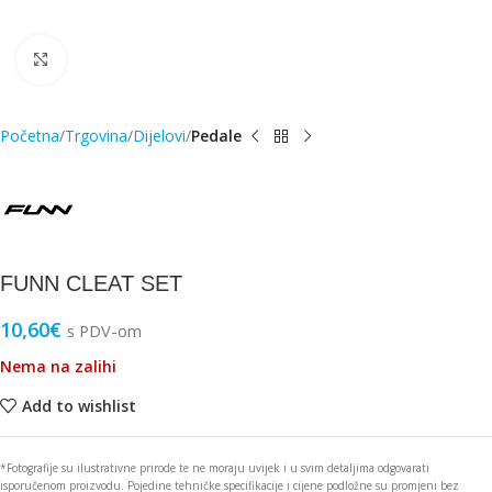
Click to enlarge
Početna
Trgovina
Dijelovi
Pedale
FUNN CLEAT SET
10,60
€
s PDV-om
Nema na zalihi
Add to wishlist
*Fotografije su ilustrativne prirode te ne moraju uvijek i u svim detaljima odgovarati
isporučenom proizvodu. Pojedine tehničke specifikacije i cijene podložne su promjeni bez