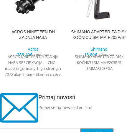
ACROS NINETEEN DH
SHIMANO ADAPTER ZA DISK
ZADNJA NABA
KOČNICU SM-MA-F203P/S*
Acros
Shimano
285,40
€
13,80
€
s PDV-om
s PDV-om
ACROS NINETEEN DH ZADNJA
SHIMANO ADAPTER ZA DISK
NABA SPECIFIKACIJA: – CNC –
KOČNICU SM-MA-F203P/S
made in germany, high-strength
ISMMAF203PSA
7075 aluminium – Stainless steel
Edelstahl angular
Primaj novosti
Prijavi se na newsletter listu!