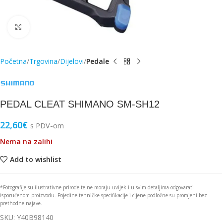
Click to enlarge
Početna
Trgovina
Dijelovi
Pedale
PEDAL CLEAT SHIMANO SM-SH12
22,60
€
s PDV-om
Nema na zalihi
Add to wishlist
*Fotografije su ilustrativne prirode te ne moraju uvijek i u svim detaljima odgovarati
isporučenom proizvodu. Pojedine tehničke specifikacije i cijene podložne su promjeni bez
prethodne najave.
SKU:
Y40B98140