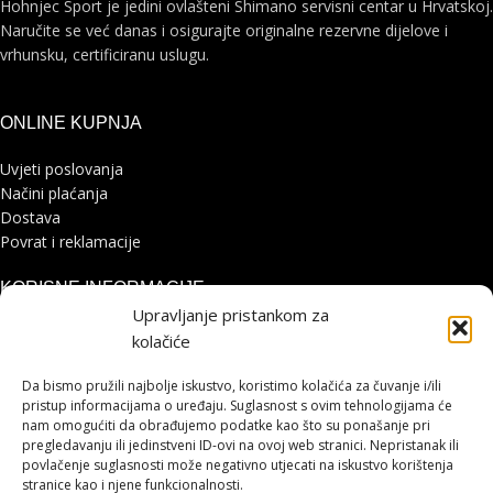
Hohnjec Sport je jedini ovlašteni Shimano servisni centar u Hrvatskoj.
Naručite se već danas i osigurajte originalne rezervne dijelove i
vrhunsku, certificiranu uslugu.
ONLINE KUPNJA
Uvjeti poslovanja
Načini plaćanja
Dostava
Povrat i reklamacije
KORISNE INFORMACIJE
Upravljanje pristankom za
Zaštita osobnih podataka
kolačiće
Politika kolačića
Pohvale i prigovori
Da bismo pružili najbolje iskustvo, koristimo kolačića za čuvanje i/ili
pristup informacijama o uređaju. Suglasnost s ovim tehnologijama će
Platforma za online rješavanje sporova
nam omogućiti da obrađujemo podatke kao što su ponašanje pri
pregledavanju ili jedinstveni ID-ovi na ovoj web stranici. Nepristanak ili
STRANICE
povlačenje suglasnosti može negativno utjecati na iskustvo korištenja
stranice kao i njene funkcionalnosti.