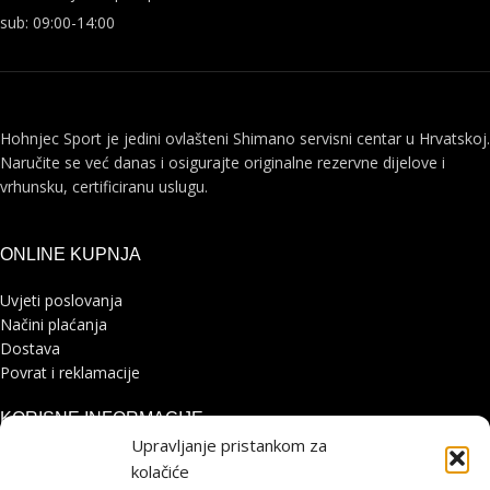
sub: 09:00-14:00
Hohnjec Sport je jedini ovlašteni Shimano servisni centar u Hrvatskoj.
Naručite se već danas i osigurajte originalne rezervne dijelove i
vrhunsku, certificiranu uslugu.
ONLINE KUPNJA
Uvjeti poslovanja
Načini plaćanja
Dostava
Povrat i reklamacije
KORISNE INFORMACIJE
Upravljanje pristankom za
Zaštita osobnih podataka
kolačiće
Politika kolačića