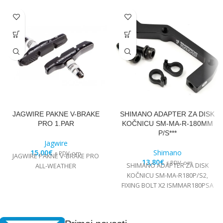
JAGWIRE PAKNE V-BRAKE
SHIMANO ADAPTER ZA DISK
PRO 1.PAR
KOČNICU SM-MA-R-180MM
P/S***
Jagwire
15,00
€
Shimano
s PDV-om
JAGWIRE PAKNE V-BRAKE PRO
13,80
€
s PDV-om
SHIMANO ADAPTER ZA DISK
ALL-WEATHER
KOČNICU SM-MA-R180P/S2,
FIXING BOLT X2 ISMMAR180PSA