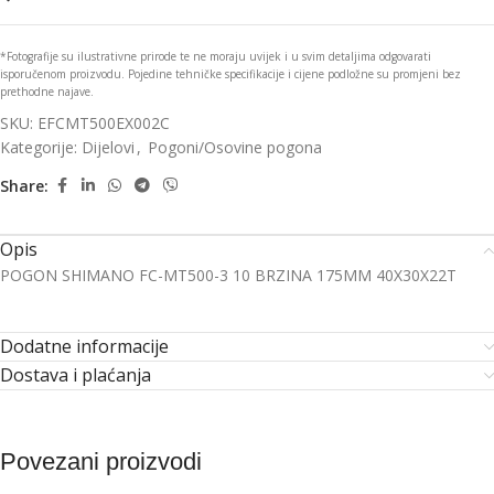
*Fotografije su ilustrativne prirode te ne moraju uvijek i u svim detaljima odgovarati
isporučenom proizvodu. Pojedine tehničke specifikacije i cijene podložne su promjeni bez
prethodne najave.
SKU:
EFCMT500EX002C
Kategorije:
Dijelovi
,
Pogoni/Osovine pogona
Share:
Opis
POGON SHIMANO FC-MT500-3 10 BRZINA 175MM 40X30X22T
Dodatne informacije
Dostava i plaćanja
Povezani proizvodi