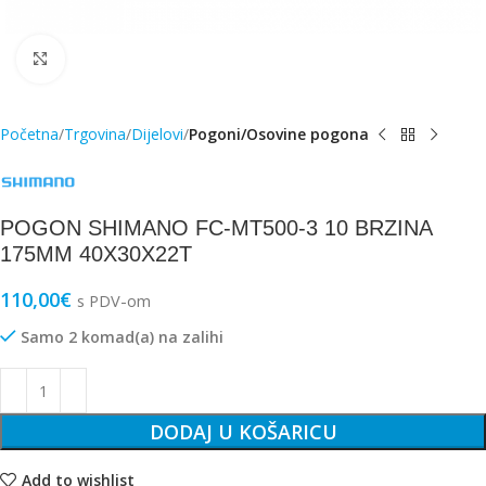
Click to enlarge
Početna
Trgovina
Dijelovi
Pogoni/Osovine pogona
POGON SHIMANO FC-MT500-3 10 BRZINA
175MM 40X30X22T
110,00
€
s PDV-om
Samo 2 komad(a) na zalihi
DODAJ U KOŠARICU
Add to wishlist