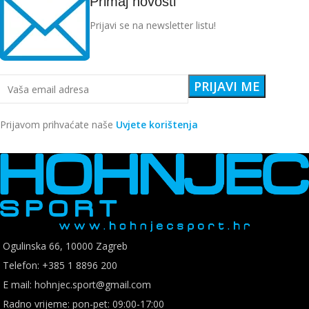
Primaj novosti
Prijavi se na newsletter listu!
Prijavom prihvaćate naše
Uvjete korištenja
Ogulinska 66, 10000 Zagreb
Telefon: +385 1 8896 200
E mail: hohnjec.sport@gmail.com
Radno vrijeme: pon-pet: 09:00-17:00