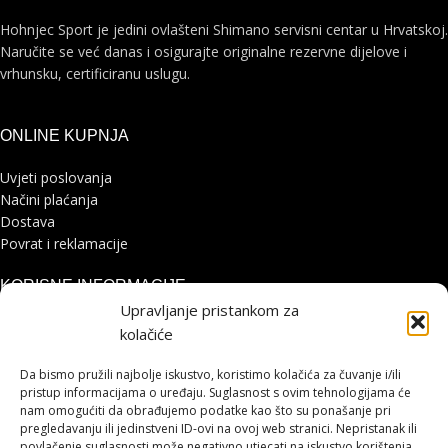
Hohnjec Sport je jedini ovlašteni Shimano servisni centar u Hrvatskoj.
Naručite se već danas i osigurajte originalne rezervne dijelove i
vrhunsku, certificiranu uslugu.
ONLINE KUPNJA
Uvjeti poslovanja
Načini plaćanja
Dostava
Povrat i reklamacije
KORISNE INFORMACIJE
Upravljanje pristankom za
Zaštita osobnih podataka
kolačiće
Politika kolačića
Pohvale i prigovori
Da bismo pružili najbolje iskustvo, koristimo kolačića za čuvanje i/ili
pristup informacijama o uređaju. Suglasnost s ovim tehnologijama će
Platforma za online rješavanje sporova
nam omogućiti da obrađujemo podatke kao što su ponašanje pri
pregledavanju ili jedinstveni ID-ovi na ovoj web stranici. Nepristanak ili
STRANICE
povlačenje suglasnosti može negativno utjecati na iskustvo korištenja