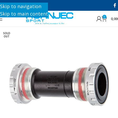
+385 1 8896 200
Skip to navigation
Skip to main content
0
0,00
SOLD
OUT