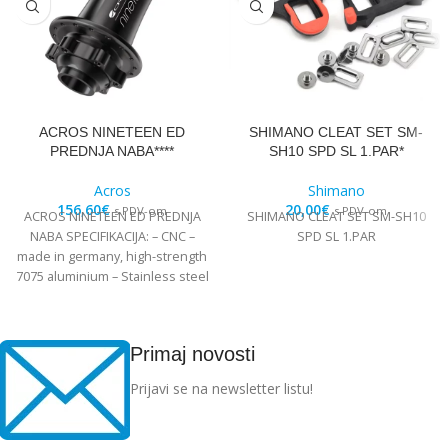
ACROS NINETEEN ED
SHIMANO CLEAT SET SM-
PREDNJA NABA****
SH10 SPD SL 1.PAR*
Acros
Shimano
156,60
€
20,00
€
s PDV-om
s PDV-om
ACROS NINETEEN ED PREDNJA
SHIMANO CLEAT SET SM-SH10
NABA SPECIFIKACIJA: – CNC –
SPD SL 1.PAR
made in germany, high-strength
7075 aluminium – Stainless steel
Edelstahl angular
Primaj novosti
Prijavi se na newsletter listu!