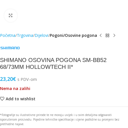
Click to enlarge
Početna
Trgovina
Dijelovi
Pogoni/Osovine pogona
SHIMANO OSOVINA POGONA SM-BB52
68/73MM HOLLOWTECH II*
23,20
€
s PDV-om
Nema na zalihi
Add to wishlist
*Fotografije su ilustrativne prirode te ne moraju uvijek i u svim detaljima odgovarati
isporučenom proizvodu. Pojedine tehničke specifikacije i cijene podložne su promjeni bez
prethodne najave.