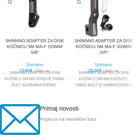
SHIMANO ADAPTER ZA DISK
SHIMANO ADAPTER ZA DISK
KOČNICU SM-MA-F 203MM
KOČNICU SM-MA-F 203MM
S/B*
S/P*
Shimano
Shimano
13,80
€
20,00
€
s PDV-om
s PDV-om
SHIMANO ADAPTER ZA DISK
SHIMANO ADAPTER ZA DISK
KOČNICU SM-MA-F203S/B, FIXING
KOČNICU SM-MA-F203S/P2,
BOLT X4 ISMMAF203SBA
FIXING BOLT X2 ISMMAF203SPA
Primaj novosti
Prijavi se na newsletter listu!