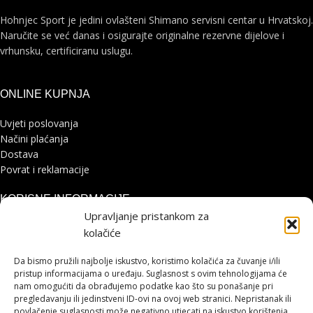
Hohnjec Sport je jedini ovlašteni Shimano servisni centar u Hrvatskoj.
Naručite se već danas i osigurajte originalne rezervne dijelove i
vrhunsku, certificiranu uslugu.
ONLINE KUPNJA
Uvjeti poslovanja
Načini plaćanja
Dostava
Povrat i reklamacije
KORISNE INFORMACIJE
Upravljanje pristankom za
Zaštita osobnih podataka
kolačiće
Politika kolačića
Pohvale i prigovori
Da bismo pružili najbolje iskustvo, koristimo kolačića za čuvanje i/ili
Platforma za online rješavanje sporova
pristup informacijama o uređaju. Suglasnost s ovim tehnologijama će
nam omogućiti da obrađujemo podatke kao što su ponašanje pri
pregledavanju ili jedinstveni ID-ovi na ovoj web stranici. Nepristanak ili
STRANICE
povlačenje suglasnosti može negativno utjecati na iskustvo korištenja