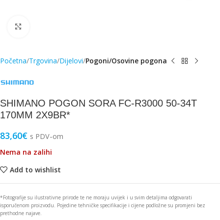
Click to enlarge
Početna
Trgovina
Dijelovi
Pogoni/Osovine pogona
SHIMANO POGON SORA FC-R3000 50-34T
170MM 2X9BR*
83,60
€
s PDV-om
Nema na zalihi
Add to wishlist
*Fotografije su ilustrativne prirode te ne moraju uvijek i u svim detaljima odgovarati
isporučenom proizvodu. Pojedine tehničke specifikacije i cijene podložne su promjeni bez
prethodne najave.