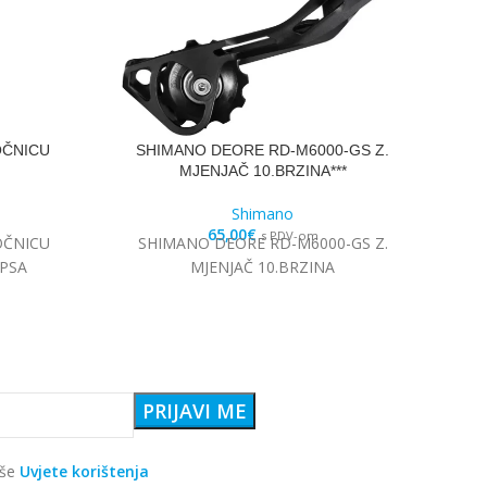
OČNICU
SHIMANO DEORE RD-M6000-GS Z.
S
MJENJAČ 10.BRZINA***
Shimano
65,00
€
s PDV-om
OČNICU
SHIMANO DEORE RD-M6000-GS Z.
SP
PSA
MJENJAČ 10.BRZINA
3
aše
Uvjete korištenja