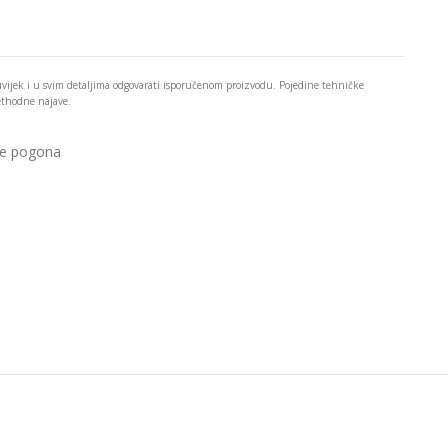
 uvijek i u svim detaljima odgovarati isporučenom proizvodu. Pojedine tehničke
rethodne najave.
ne pogona