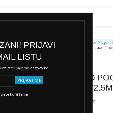
k servisa
Cjenik Ski servisa
Najam Ski opreme
Kontakt
Početna
Trgovina
Dijelovi
Pogoni/
ANI! PRIJAVI
SHIMANO POGON ULTEGRA FC-R80
AIL LISTU
 newsletter šaljemo odgovorno.
SHIMANO POG
52-36T 172.5
vjete korištenja
205,80
€
s PDV-om
Nema na zalihi