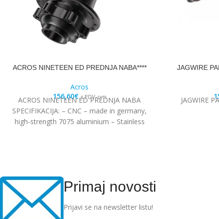
ACROS NINETEEN ED PREDNJA NABA****
JAGWIRE PA
Acros
156,60
€
1
s PDV-om
ACROS NINETEEN ED PREDNJA NABA
JAGWIRE P
SPECIFIKACIJA: – CNC – made in germany,
high-strength 7075 aluminium – Stainless
steel Edelstahl angular
Primaj novosti
Prijavi se na newsletter listu!