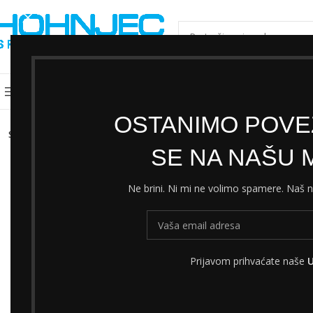
ODABERI KATEGORIJU
Kategorije
Shimano servisni centar
Cjeni
OSTANIMO POVEZ
SOLD
OUT
SE NA NAŠU M
Ne brini. Ni mi ne volimo spamere. Naš
Prijavom prihvaćate naše
U