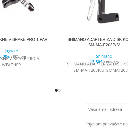
KNE V-BRAKE PRO 1.PAR
SHIMANO ADAPTER ZA DISK K
SM-MA-F203P/S*
Jagwire
5,00
€
Shimano
s PDV-om
AKNE V-BRAKE PRO ALL-
13,80
€
s PDV-om
SHIMANO ADAPTER ZA DISK K
WEATHER
SM-MA-F203P/S ISMMAF203
Prijavom prihvaćate n