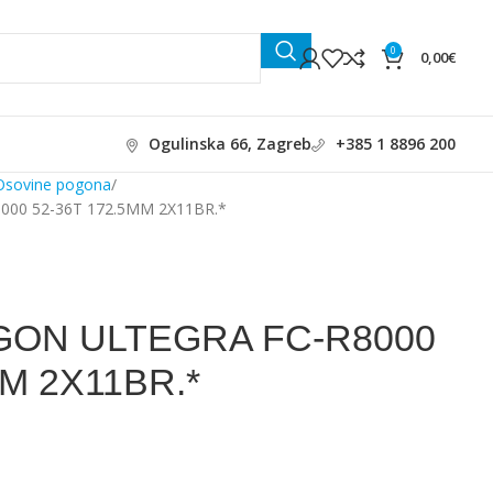
0
0,00
€
Ogulinska 66, Zagreb
+385 1 8896 200
Osovine pogona
00 52-36T 172.5MM 2X11BR.*
ON ULTEGRA FC-R8000
MM 2X11BR.*