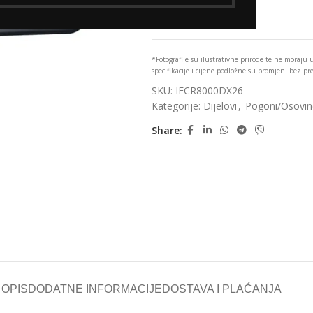
Add to wishlist
*Fotografije su ilustrativne prirode te ne moraju
specifikacije i cijene podložne su promjeni bez p
SKU:
IFCR8000DX26
Kategorije:
Dijelovi
,
Pogoni/Osovi
Share:
OPIS
DODATNE INFORMACIJE
DOSTAVA I PLAĆANJA