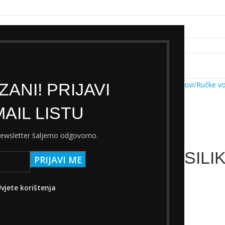
k servisa
Cjenik Ski servisa
Najam Ski opreme
Kontakt
ANI! PRIJAVI
Početna
Trgovina
Dijelovi
Ručke v
AIL LISTU
 newsletter šaljemo odgovorno.
GRIPOVI SILI
ZELENA
vjete korištenja
18,00
€
s PDV-om
Nema na zalihi