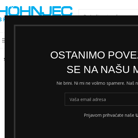
ODABERI KATEGORIJU
Kategorije
Shimano servisni centar
Cjeni
OSTANIMO POVEZ
SOLD
OUT
SE NA NAŠU M
Ne brini. Ni mi ne volimo spamere. Naš
Prijavom prihvaćate naše
U