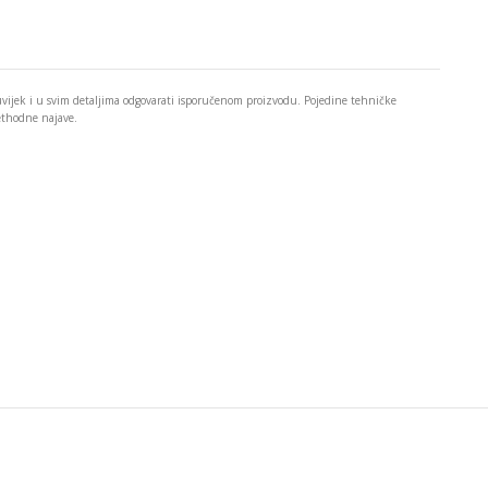
 uvijek i u svim detaljima odgovarati isporučenom proizvodu. Pojedine tehničke
rethodne najave.