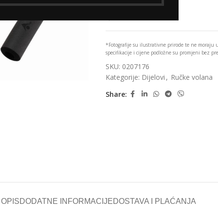
Add to wishlist
*Fotografije su ilustrativne prirode te ne moraju
specifikacije i cijene podložne su promjeni bez p
SKU:
0207176
Kategorije:
Dijelovi
,
Ručke volana
Share:
OPIS
DODATNE INFORMACIJE
DOSTAVA I PLAĆANJA