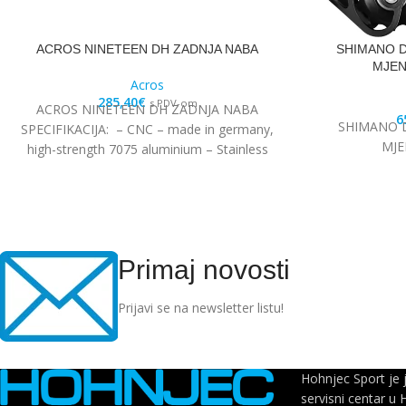
ACROS NINETEEN DH ZADNJA NABA
SHIMANO D
MJEN
Acros
285,40
€
s PDV-om
ACROS NINETEEN DH ZADNJA NABA
6
SHIMANO D
SPECIFIKACIJA: – CNC – made in germany,
MJE
high-strength 7075 aluminium – Stainless
steel Edelstahl angular
Primaj novosti
Prijavi se na newsletter listu!
Hohnjec Sport je 
servisni centar u 