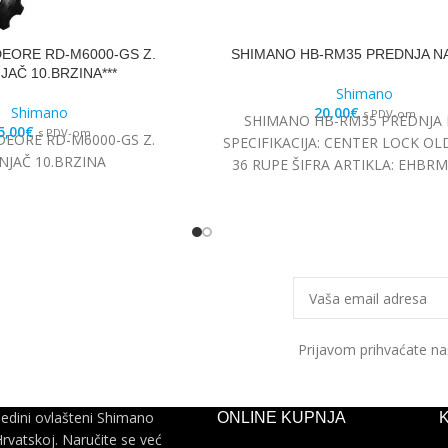
EORE RD-M6000-GS Z.
SHIMANO HB-RM35 PREDNJA N
JAČ 10.BRZINA***
Shimano
Shimano
20,00
€
s PDV-om
SHIMANO HB-RM35 PREDNJA
5,00
€
s PDV-om
EORE RD-M6000-GS Z.
SPECIFIKACIJA: CENTER LOCK O
NJAČ 10.BRZINA
36 RUPE ŠIFRA ARTIKLA: EHBR
Prijavom prihvaćate n
jedini ovlašteni Shimano
ONLINE KUPNJA
Hrvatskoj. Naručite se već