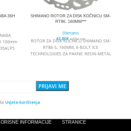
ABA 36H
SHIMANO ROTOR ZA DISK KOČNICU SM-
S
RT86, 160MM***
Shimano
 NABA
43,80
€
s PDV-om
ROTOR ZA DISK KOČNICU SHIMANO SM-
SH
LD 100mm
RT86-S, 160MM, 6-BOLT ICE
M35ALP5
TECHNOLOGIES ZA PAKNE: RESIN-METAL
aše
Uvjete korištenja
KORISNE INFORMACIJE
STRANICE