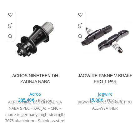
ACROS NINETEEN DH
JAGWIRE PAKNE V-BRAKE
ZADNJA NABA
PRO 1.PAR
Acros
Jagwire
285,40
€
15,00
€
s PDV-om
s PDV-om
ACROS NINETEEN DH ZADNJA
JAGWIRE PAKNE V-BRAKE PRO
NABA SPECIFIKACIJA: – CNC –
ALL-WEATHER
made in germany, high-strength
7075 aluminium – Stainless steel
Edelstahl angular