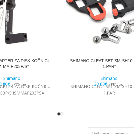
APTER ZA DISK KOČNICU
SHIMANO CLEAT SET SM-SH10 
-MA-F203P/S*
1.PAR*
Shimano
Shimano
3,80
€
20,00
€
s PDV-om
s PDV-om
APTER ZA DISK KOČNICU
SHIMANO CLEAT SET SM-SH10 
03P/S ISMMAF203PSA
1.PAR