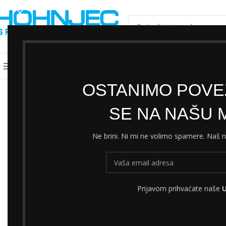
ODABERI KATEGORIJU
Kategorije
Shimano servisni centar
Cjeni
OSTANIMO POVEZ
SE NA NAŠU M
Ne brini. Ni mi ne volimo spamere. Naš
Prijavom prihvaćate naše
U