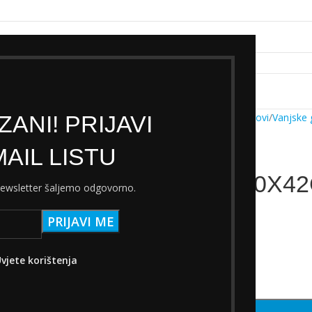
k servisa
Cjenik Ski servisa
Najam Ski opreme
Kontakt
ANI! PRIJAVI
Početna
Trgovina
Dijelovi
Vanjske
AIL LISTU
GUMA 700X42
 newsletter šaljemo odgovorno.
14,00
€
s PDV-om
Na zalihi
vjete korištenja