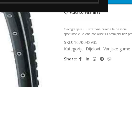
Add to wishlist
*Fotografije su ilustrativne prirode te ne moraju
specifikacije i cijene podložne su promjeni bez p
SKU:
1670042935
Kategorije:
Dijelovi
,
Vanjske gume
Share: