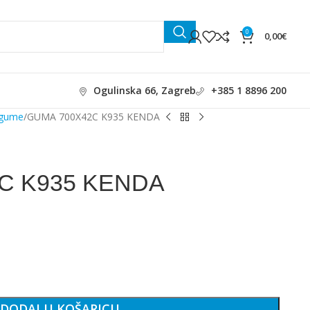
0
0,00
€
Ogulinska 66, Zagreb
+385 1 8896 200
 gume
GUMA 700X42C K935 KENDA
C K935 KENDA
DODAJ U KOŠARICU