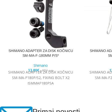
SHIMANO ADAPTER ZA DISK KOČNICU
SHIMANO AD
SM-MA-F-180MM P/S*
SM
Shimano
13,80
€
1
s PDV-om
SHIMANO ADAPTER ZA DISK KOČNICU
SHIMANO AD
SM-MA-F180P/S2, FIXING BOLT X2
SM-MA-F2
ISMMAF180PSA
Primaj novosti