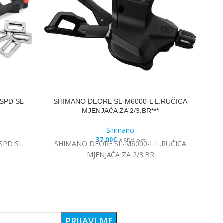
SPD SL
SHIMANO DEORE SL-M6000-L L.RUČICA
S
MJENJAČA ZA 2/3.BR***
Shimano
37,00
€
s PDV-om
SPD SL
SHIMANO DEORE SL-M6000-L L.RUČICA
S
MJENJAČA ZA 2/3.BR