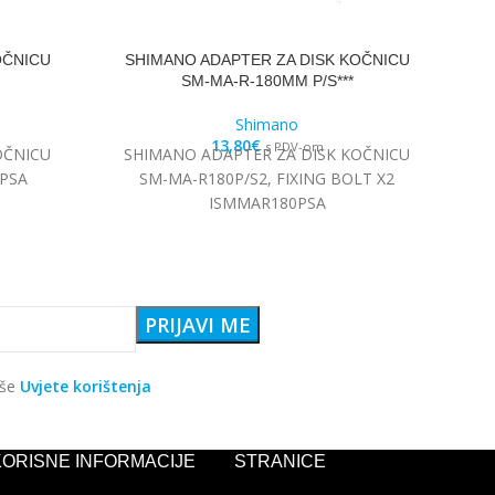
OČNICU
SHIMANO ADAPTER ZA DISK KOČNICU
S
SM-MA-R-180MM P/S***
Shimano
13,80
€
s PDV-om
OČNICU
SHIMANO ADAPTER ZA DISK KOČNICU
SP
PSA
SM-MA-R180P/S2, FIXING BOLT X2
3
ISMMAR180PSA
aše
Uvjete korištenja
KORISNE INFORMACIJE
STRANICE