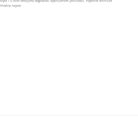
 uvijek i u svim detaljima odgovarati isporučenom proizvodu. Pojedine tehničke
rethodne najave.