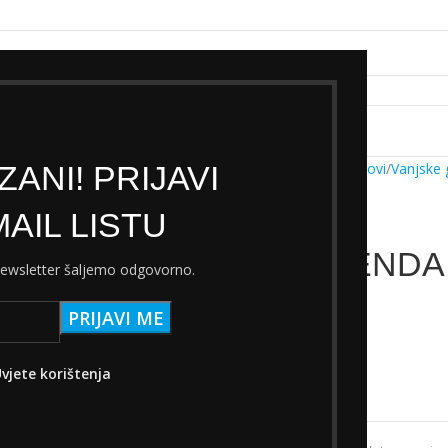
k servisa
Cjenik Ski servisa
Najam Ski opreme
Kontakt
ANI! PRIJAVI
Početna
Trgovina
Dijelovi
Vanjske
AIL LISTU
GUMA KENDA 
 newsletter šaljemo odgovorno.
12,00
€
s PDV-om
Nema na zalihi
vjete korištenja
Add to wishlist