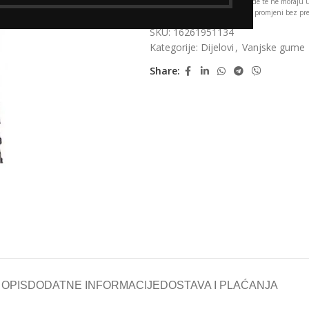
*Fotografije su ilustrativne prirode te ne moraju
specifikacije i cijene podložne su promjeni bez p
SKU:
16261951134
Kategorije:
Dijelovi
,
Vanjske gume
Share:
OPIS
DODATNE INFORMACIJE
DOSTAVA I PLAĆANJA