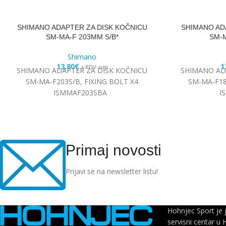
SHIMANO ADAPTER ZA DISK KOČNICU
SHIMANO AD
SM-MA-F 203MM S/B*
SM-M
Shimano
13,80
€
1
s PDV-om
SHIMANO ADAPTER ZA DISK KOČNICU
SHIMANO AD
SM-MA-F203S/B, FIXING BOLT X4
SM-MA-F18
ISMMAF203SBA
I
Primaj novosti
Prijavi se na newsletter listu!
Hohnjec Sport je 
servisni centar u 