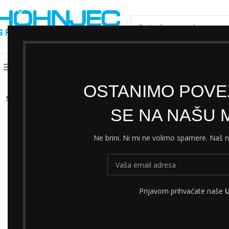
ODABERI KATEGORIJU
Kategorije
Shimano servisni centar
Cjeni
OSTANIMO POVEZ
SOLD
OUT
SE NA NAŠU M
Ne brini. Ni mi ne volimo spamere. Naš
Prijavom prihvaćate naše
U