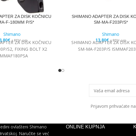
APTER ZA DISK KOČNICU
SHIMANO ADAPTER ZA DISK K
A-F-180MM P/S*
SM-MA-F203P/S*
Shimano
Shimano
3,80
€
13,80
€
s PDV-om
s PDV-om
APTER ZA DISK KOČNICU
SHIMANO ADAPTER ZA DISK K
0P/S2, FIXING BOLT X2
SM-MA-F203P/S ISMMAF203
SMMAF180PSA
Prijavom prihvaćate n
jedini ovlašteni Shimano
ONLINE KUPNJA
Hrvatskoj. Naručite se već